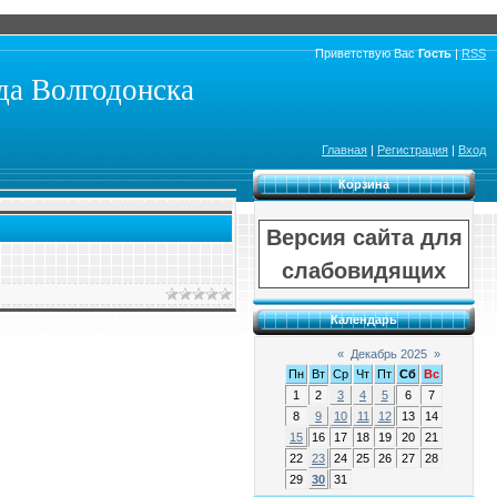
Приветствую Вас
Гость
|
RSS
а Волгодонска
Главная
|
Регистрация
|
Вход
Корзина
Версия сайта для
слабовидящих
Календарь
«
Декабрь 2025
»
Пн
Вт
Ср
Чт
Пт
Сб
Вс
1
2
3
4
5
6
7
8
9
10
11
12
13
14
15
16
17
18
19
20
21
22
23
24
25
26
27
28
29
30
31