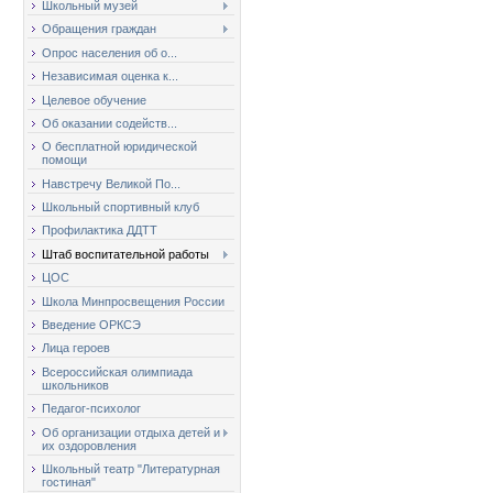
Школьный музей
Обращения граждан
Опрос населения об о...
Независимая оценка к...
Целевое обучение
Об оказании содейств...
О бесплатной юридической
помощи
Навстречу Великой По...
Школьный спортивный клуб
Профилактика ДДТТ
Штаб воспитательной работы
ЦОС
Школа Минпросвещения России
Введение ОРКСЭ
Лица героев
Всероссийская олимпиада
школьников
Педагог-психолог
Об организации отдыха детей и
их оздоровления
Школьный театр "Литературная
гостиная"