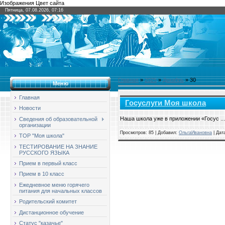
Изображения Цвет сайта
Пятница, 07.08.2026, 07:16
Главная
»
2025
»
Декабрь
»
30
Меню
Главная
Госуслуги Моя школа
Новости
Наша школа уже в приложении «Госус
..
Сведения об образовательной
организации
Просмотров: 85 | Добавил:
ОльгаИвановна
| Дат
ТОР "Моя школа"
ТЕСТИРОВАНИЕ НА ЗНАНИЕ
РУССКОГО ЯЗЫКА
Прием в первый класс
Прием в 10 класс
Ежедневное меню горячего
питания для начальных классов
Родительский комитет
Дистанционное обучение
Статус "казачье"