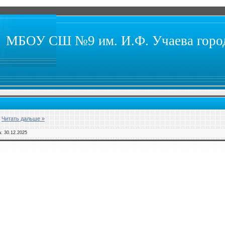
МБОУ СШ №9 им. И.Ф. Учаева город
.
Читать дальше »
а:
30.12.2025