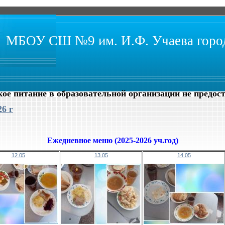
МБОУ СШ №9 им. И.Ф. Учаева город
ое питание в образовательной организации не предос
6 г
Ежедневное меню (2025-2026 уч.год)
12.05
13.05
14.05