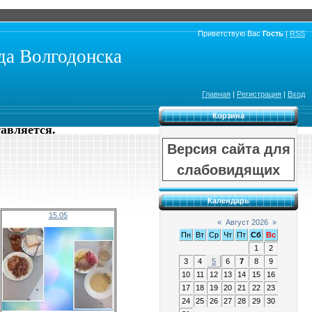
Приветствую Вас
Гость
|
RSS
а Волгодонска
Главная
|
Регистрация
|
Вход
Корзина
тавляется.
Версия сайта для
слабовидящих
Календарь
15.05
«
Август 2026
»
Пн
Вт
Ср
Чт
Пт
Сб
Вс
1
2
3
4
5
6
7
8
9
10
11
12
13
14
15
16
17
18
19
20
21
22
23
24
25
26
27
28
29
30