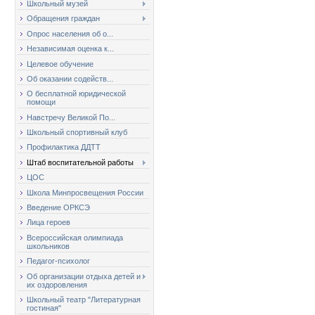
Школьный музей
Обращения граждан
Опрос населения об о...
Независимая оценка к...
Целевое обучение
Об оказании содейств...
О бесплатной юридической
помощи
Навстречу Великой По...
Школьный спортивный клуб
Профилактика ДДТТ
Штаб воспитательной работы
ЦОС
Школа Минпросвещения России
Введение ОРКСЭ
Лица героев
Всероссийская олимпиада
школьников
Педагог-психолог
Об организации отдыха детей и
их оздоровления
Школьный театр "Литературная
гостиная"