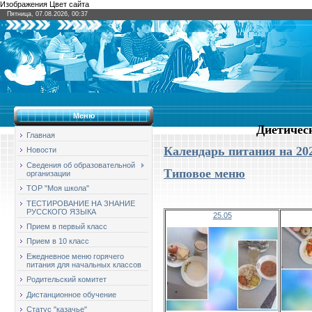
Изображения Цвет сайта
Пятница, 07.08.2026, 00:37
Меню
Диетическ
Главная
Календарь питания на 202
Новости
Сведения об образовательной
Типовое меню
организации
ТОР "Моя школа"
ТЕСТИРОВАНИЕ НА ЗНАНИЕ
РУССКОГО ЯЗЫКА
25.05
Прием в первый класс
Прием в 10 класс
Ежедневное меню горячего
питания для начальных классов
Родительский комитет
Дистанционное обучение
Статус "казачье"