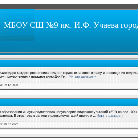
МБОУ СШ №9 им. И.Ф. Учаева город
 календаре каждого россиянина, символ гордости за свою страну и восхищения подвиг
», приуроченная к празднованию Дня Ге
...
Читать дальше »
та:
09.12.2025
 образования и науки подготовила новую серию видеоконсультаций «ЕГЭ на все 100!»
аменам. В этом году в записи видеоконсультаций приняли
...
Читать дальше »
та:
09.12.2025