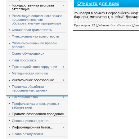
Открыто для всех
Государственная итоговая
аттестация
25 ноября в рамках Всероссийской неде
Реализация социального заказа
барьеры, мотиваторы, ошибки". Докладч
по дополнительным
образовательным программам
Просмотров: 82 | Добавил:
ОльгаИвановна
| Дат
Финансовая грамотность
Функциональная грамотность
Уполномоченный по правам
ребенка
Совет обучающихся
Наш профсоюз
Противодействие коррупции
Методическая копилка
Инклюзивное образование
Политика обработки
персональных данных
Наставничество
Профилактика инфекционных
заболеваний
Правила безопасного поведения
Инновационная деятел...
Информационная безоп...
Слава созидателям