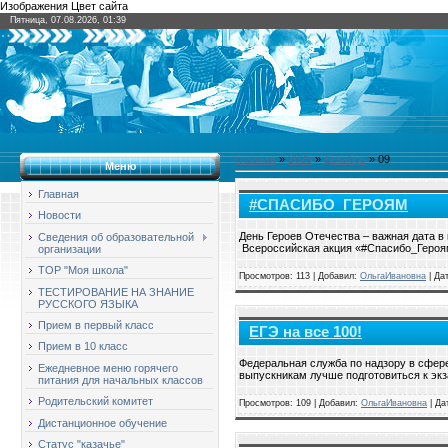
Изображения Цвет сайта
Пятница, 07.08.2026, 01:39
Главная
»
2025
»
Декабрь
»
09
Меню
Главная
#СПАСИБО_ГЕРОЯМ
Новости
День Героев Отечества – важная дата в
Сведения об образовательной
Всероссийская акция «#Спасибо_Героям
организации
ТОР "Моя школа"
Просмотров: 113 | Добавил:
ОльгаИвановна
| Да
ТЕСТИРОВАНИЕ НА ЗНАНИЕ
РУССКОГО ЯЗЫКА
Прием в первый класс
ЕГЭ на все 100!
Прием в 10 класс
Федеральная служба по надзору в сфере
Ежедневное меню горячего
выпускникам лучше подготовиться к экз
питания для начальных классов
Родительский комитет
Просмотров: 109 | Добавил:
ОльгаИвановна
| Да
Дистанционное обучение
Статус "казачье"