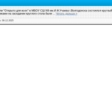
ли "Открыто для всех" в МБОУ СШ N9 им.И.Ф.Учаева г.Волгодонска состоялся круглый 
иками на заседании круглого стола были
...
Читать дальше »
а:
09.12.2025