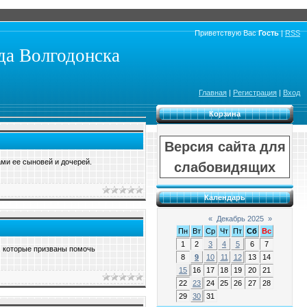
Приветствую Вас
Гость
|
RSS
а Волгодонска
Главная
|
Регистрация
|
Вход
Корзина
Версия сайта для
ами ее сыновей и дочерей.
слабовидящих
Календарь
«
Декабрь 2025
»
Пн
Вт
Ср
Чт
Пт
Сб
Вс
1
2
3
4
5
6
7
, которые призваны помочь
8
9
10
11
12
13
14
15
16
17
18
19
20
21
22
23
24
25
26
27
28
29
30
31