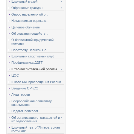
Школьный музей
Обращения граждан
Опрос населения об о...
Независимая оценка к...
Целевое обучение
Об оказании содейств...
О бесплатной юридической
помощи
Навстречу Великой По...
Школьный спортивный клуб
Профилактика ДДТТ
Штаб воспитательной работы
ЦОС
Школа Минпросвещения России
Введение ОРКСЭ
Лица героев
Всероссийская олимпиада
школьников
Педагог-психолог
Об организации отдыха детей и
их оздоровления
Школьный театр "Литературная
гостиная"