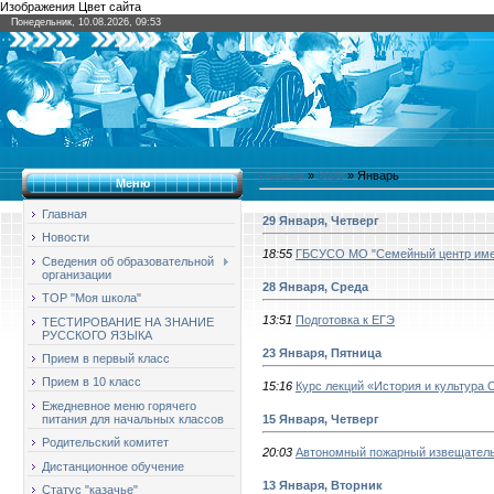
Изображения Цвет сайта
Понедельник, 10.08.2026, 09:53
Главная
»
2026
»
Январь
Меню
Главная
29 Января, Четверг
Новости
18:55
ГБСУСО МО "Семейный центр име
Сведения об образовательной
организации
28 Января, Среда
ТОР "Моя школа"
13:51
Подготовка к ЕГЭ
ТЕСТИРОВАНИЕ НА ЗНАНИЕ
РУССКОГО ЯЗЫКА
23 Января, Пятница
Прием в первый класс
Прием в 10 класс
15:16
Курс лекций «История и культура 
Ежедневное меню горячего
15 Января, Четверг
питания для начальных классов
Родительский комитет
20:03
Автономный пожарный извещател
Дистанционное обучение
13 Января, Вторник
Статус "казачье"