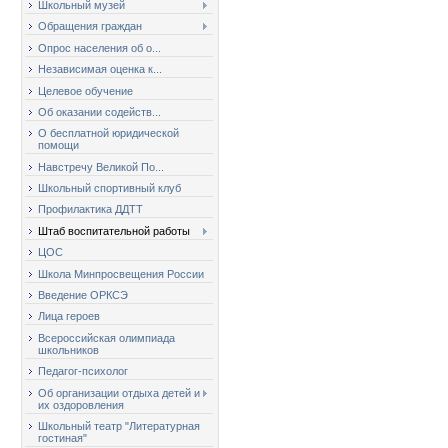
Школьный музей
Обращения граждан
Опрос населения об о...
Независимая оценка к...
Целевое обучение
Об оказании содейств...
О бесплатной юридической
помощи
Навстречу Великой По...
Школьный спортивный клуб
Профилактика ДДТТ
Штаб воспитательной работы
ЦОС
Школа Минпросвещения России
Введение ОРКСЭ
Лица героев
Всероссийская олимпиада
школьников
Педагог-психолог
Об организации отдыха детей и
их оздоровления
Школьный театр "Литературная
гостиная"