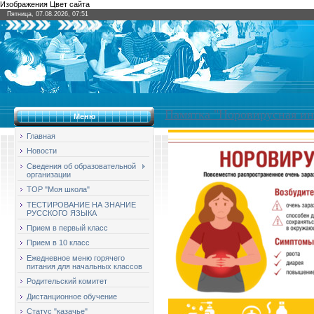
Изображения Цвет сайта
Пятница, 07.08.2026, 07:51
Памятка "Норовирусная и
Меню
Главная
Новости
Сведения об образовательной
организации
ТОР "Моя школа"
ТЕСТИРОВАНИЕ НА ЗНАНИЕ
РУССКОГО ЯЗЫКА
Прием в первый класс
Прием в 10 класс
Ежедневное меню горячего
питания для начальных классов
Родительский комитет
Дистанционное обучение
Статус "казачье"