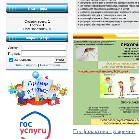
Статистика
Онлайн всего:
1
Гостей:
1
Пользователей:
0
Форма входа
Логин:
Пароль:
запомнить
Забыл пароль
|
Регистрация
Профилактика туляремии