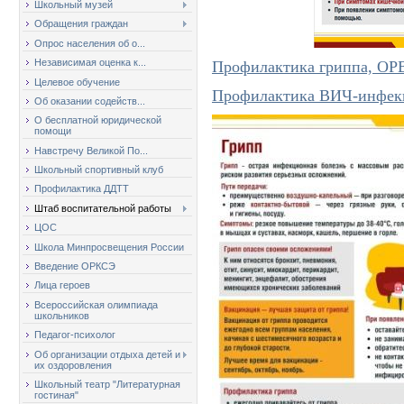
Школьный музей
Обращения граждан
Опрос населения об о...
Независимая оценка к...
Профилактика гриппа, ОР
Целевое обучение
Профилактика ВИЧ-инфек
Об оказании содейств...
О бесплатной юридической
помощи
Навстречу Великой По...
Школьный спортивный клуб
Профилактика ДДТТ
Штаб воспитательной работы
ЦОС
Школа Минпросвещения России
Введение ОРКСЭ
Лица героев
Всероссийская олимпиада
школьников
Педагог-психолог
Об организации отдыха детей и
их оздоровления
Школьный театр "Литературная
гостиная"