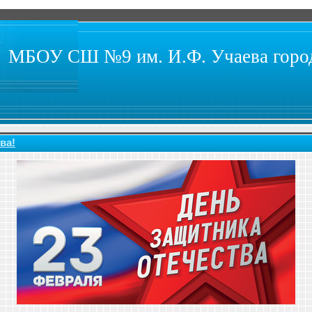
МБОУ СШ №9 им. И.Ф. Учаева город
ва!