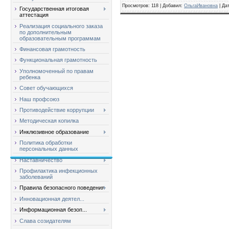
Просмотров: 118 | Добавил:
ОльгаИвановна
| Да
Государственная итоговая
аттестация
Реализация социального заказа
по дополнительным
образовательным программам
Финансовая грамотность
Функциональная грамотность
Уполномоченный по правам
ребенка
Совет обучающихся
Наш профсоюз
Противодействие коррупции
Методическая копилка
Инклюзивное образование
Политика обработки
персональных данных
Наставничество
Профилактика инфекционных
заболеваний
Правила безопасного поведения
Инновационная деятел...
Информационная безоп...
Слава созидателям