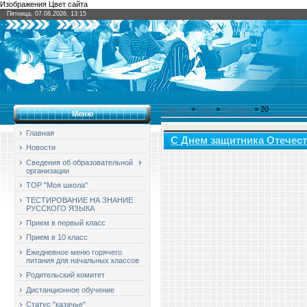
Изображения Цвет сайта
Пятница, 07.08.2026, 13:15
Главная
»
2025
»
Февраль
»
20
Меню
Главная
С Днем защитника Отечест
Новости
Сведения об образовательной
организации
ТОР "Моя школа"
ТЕСТИРОВАНИЕ НА ЗНАНИЕ
РУССКОГО ЯЗЫКА
Прием в первый класс
Прием в 10 класс
Ежедневное меню горячего
питания для начальных классов
Родительский комитет
Дистанционное обучение
Статус "казачье"