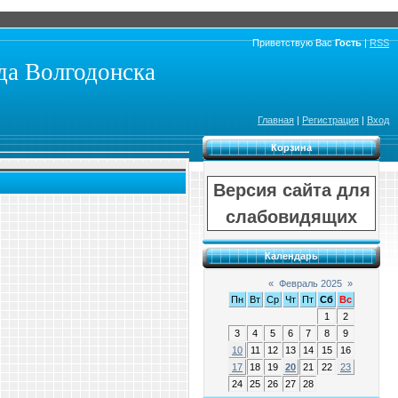
Приветствую Вас
Гость
|
RSS
а Волгодонска
Главная
|
Регистрация
|
Вход
Корзина
Версия сайта для
слабовидящих
Календарь
«
Февраль 2025
»
Пн
Вт
Ср
Чт
Пт
Сб
Вс
1
2
3
4
5
6
7
8
9
10
11
12
13
14
15
16
17
18
19
20
21
22
23
24
25
26
27
28