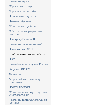
Школьный музей
Обращения граждан
Опрос населения об о...
Независимая оценка к...
Целевое обучение
Об оказании содейств...
О бесплатной юридической
помощи
Навстречу Великой По...
Школьный спортивный клуб
Профилактика ДДТТ
Штаб воспитательной работы
ЦОС
Школа Минпросвещения России
Введение ОРКСЭ
Лица героев
Всероссийская олимпиада
школьников
Педагог-психолог
Об организации отдыха детей и
их оздоровления
Школьный театр "Литературная
гостиная"