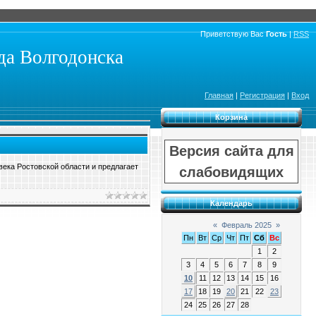
Приветствую Вас
Гость
|
RSS
а Волгодонска
Главная
|
Регистрация
|
Вход
Корзина
Версия сайта для
ека Ростовской области и предлагает
слабовидящих
Календарь
«
Февраль 2025
»
Пн
Вт
Ср
Чт
Пт
Сб
Вс
1
2
3
4
5
6
7
8
9
10
11
12
13
14
15
16
17
18
19
20
21
22
23
24
25
26
27
28