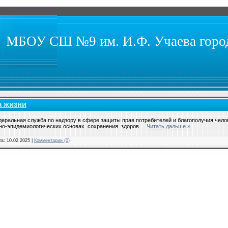
МБОУ СШ №9 им. И.Ф. Учаева город
а жизни
еральная служба по надзору в сфере защиты прав потребителей и благополучия челов
рно-эпидемиологических основах сохранения здоров
...
Читать дальше »
та:
10.02.2025
|
Комментарии (0)