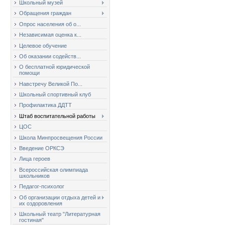
Школьный музей
Обращения граждан
Опрос населения об о...
Независимая оценка к...
Целевое обучение
Об оказании содейств...
О бесплатной юридической
помощи
Навстречу Великой По...
Школьный спортивный клуб
Профилактика ДДТТ
Штаб воспитательной работы
ЦОС
Школа Минпросвещения России
Введение ОРКСЭ
Лица героев
Всероссийская олимпиада
школьников
Педагог-психолог
Об организации отдыха детей и
их оздоровления
Школьный театр "Литературная
гостиная"