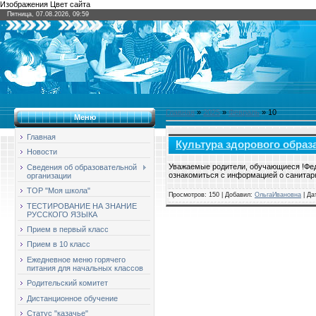
Изображения Цвет сайта
Пятница, 07.08.2026, 09:59
Главная
»
2025
»
Февраль
»
10
Меню
Главная
Культура здорового образ
Новости
Уважаемые родители, обучающиеся !Фед
Сведения об образовательной
ознакомиться с информацией о санита
организации
ТОР "Моя школа"
Просмотров: 150 | Добавил:
ОльгаИвановна
| Да
ТЕСТИРОВАНИЕ НА ЗНАНИЕ
РУССКОГО ЯЗЫКА
Прием в первый класс
Прием в 10 класс
Ежедневное меню горячего
питания для начальных классов
Родительский комитет
Дистанционное обучение
Статус "казачье"