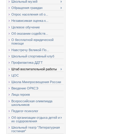
Школьный музей
Обращения граждан
Опрос населения об о...
Независимая оценка к...
Целевое обучение
Об оказании содейств...
О бесплатной юридической
помощи
Навстречу Великой По...
Школьный спортивный клуб
Профилактика ДДТТ
Штаб воспитательной работы
ЦОС
Школа Минпросвещения России
Введение ОРКСЭ
Лица героев
Всероссийская олимпиада
школьников
Педагог-психолог
Об организации отдыха детей и
их оздоровления
Школьный театр "Литературная
гостиная"