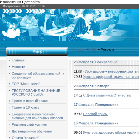
Изображения Цвет сайта
Воскресенье, 09.08.2026, 15:39
Главная
»
2025
»
Февраль
Меню
Главная
23 Февраля, Воскресенье
Новости
11:00
«Урок цифры»- внеурочная деятел
Сведения об образовательной
10:51
Урок по цифровой грамотности и 
организации
ТОР "Моя школа"
20 Февраля, Четверг
ТЕСТИРОВАНИЕ НА ЗНАНИЕ
РУССКОГО ЯЗЫКА
14:32
С Днем защитника Отечества!
Прием в первый класс
17 Февраля, Понедельник
Прием в 10 класс
09:15
Целевой прием
Ежедневное меню горячего
питания для начальных классов
10 Февраля, Понедельник
Родительский комитет
Дистанционное обучение
09:06
Культура здорового образа жизни
(
Статус "казачье"