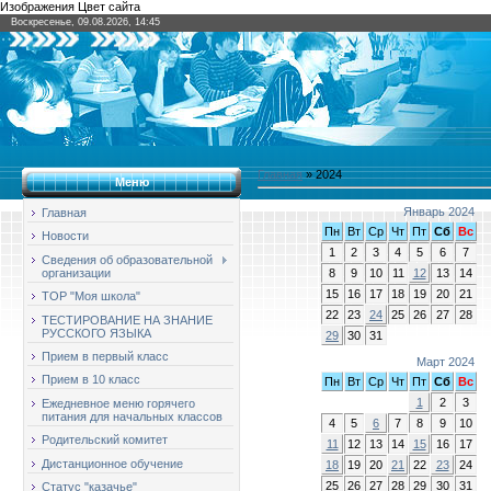
Изображения Цвет сайта
Воскресенье, 09.08.2026, 14:45
Главная
»
2024
Меню
Январь 2024
Главная
Пн
Вт
Ср
Чт
Пт
Сб
Вс
Новости
1
2
3
4
5
6
7
Сведения об образовательной
8
9
10
11
12
13
14
организации
15
16
17
18
19
20
21
ТОР "Моя школа"
22
23
24
25
26
27
28
ТЕСТИРОВАНИЕ НА ЗНАНИЕ
РУССКОГО ЯЗЫКА
29
30
31
Прием в первый класс
Март 2024
Прием в 10 класс
Пн
Вт
Ср
Чт
Пт
Сб
Вс
1
2
3
Ежедневное меню горячего
питания для начальных классов
4
5
6
7
8
9
10
Родительский комитет
11
12
13
14
15
16
17
Дистанционное обучение
18
19
20
21
22
23
24
25
26
27
28
29
30
31
Статус "казачье"