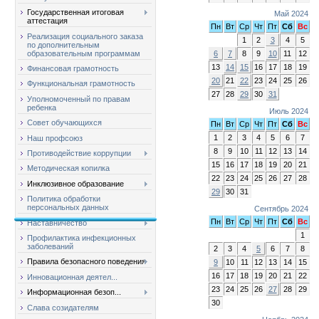
Государственная итоговая
Май 2024
аттестация
Пн
Вт
Ср
Чт
Пт
Сб
Вс
Реализация социального заказа
1
2
3
4
5
по дополнительным
6
7
8
9
10
11
12
образовательным программам
13
14
15
16
17
18
19
Финансовая грамотность
20
21
22
23
24
25
26
Функциональная грамотность
27
28
29
30
31
Уполномоченный по правам
ребенка
Июль 2024
Совет обучающихся
Пн
Вт
Ср
Чт
Пт
Сб
Вс
1
2
3
4
5
6
7
Наш профсоюз
8
9
10
11
12
13
14
Противодействие коррупции
15
16
17
18
19
20
21
Методическая копилка
22
23
24
25
26
27
28
Инклюзивное образование
29
30
31
Политика обработки
персональных данных
Сентябрь 2024
Пн
Вт
Ср
Чт
Пт
Сб
Вс
Наставничество
1
Профилактика инфекционных
заболеваний
2
3
4
5
6
7
8
Правила безопасного поведения
9
10
11
12
13
14
15
16
17
18
19
20
21
22
Инновационная деятел...
23
24
25
26
27
28
29
Информационная безоп...
30
Слава созидателям