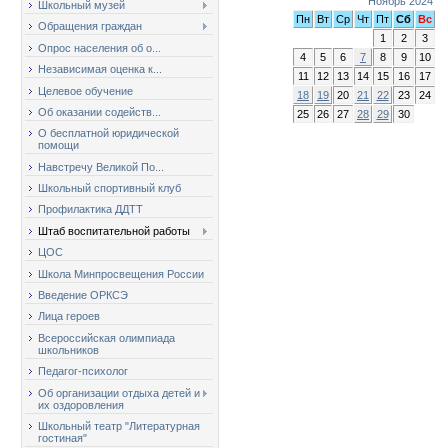
Ноябрь 2024
Школьный музей
Пн
Вт
Ср
Чт
Пт
Сб
Вс
Обращения граждан
1
2
3
Опрос населения об о...
4
5
6
7
8
9
10
Независимая оценка к...
11
12
13
14
15
16
17
Целевое обучение
18
19
20
21
22
23
24
Об оказании содейств...
25
26
27
28
29
30
О бесплатной юридической
помощи
Навстречу Великой По...
Школьный спортивный клуб
Профилактика ДДТТ
Штаб воспитательной работы
ЦОС
Школа Минпросвещения России
Введение ОРКСЭ
Лица героев
Всероссийская олимпиада
школьников
Педагог-психолог
Об организации отдыха детей и
их оздоровления
Школьный театр "Литературная
гостиная"