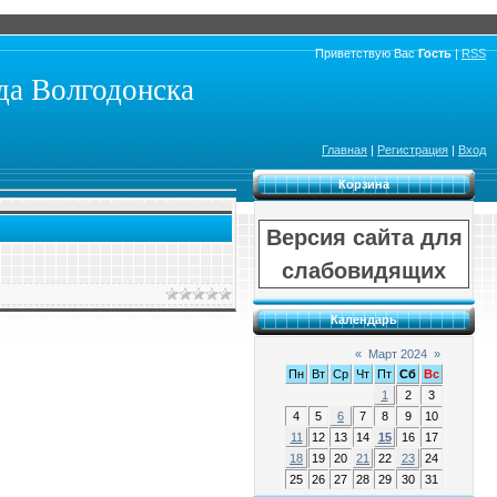
Приветствую Вас
Гость
|
RSS
а Волгодонска
Главная
|
Регистрация
|
Вход
Корзина
Версия сайта для
слабовидящих
Календарь
«
Март 2024
»
Пн
Вт
Ср
Чт
Пт
Сб
Вс
1
2
3
4
5
6
7
8
9
10
11
12
13
14
15
16
17
18
19
20
21
22
23
24
25
26
27
28
29
30
31