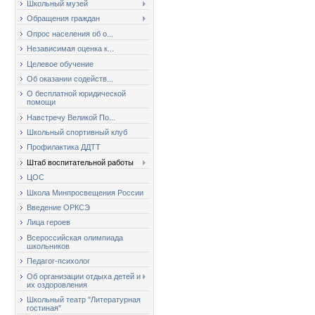
Школьный музей
Обращения граждан
Опрос населения об о...
Независимая оценка к...
Целевое обучение
Об оказании содейств...
О бесплатной юридической
помощи
Навстречу Великой По...
Школьный спортивный клуб
Профилактика ДДТТ
Штаб воспитательной работы
ЦОС
Школа Минпросвещения России
Введение ОРКСЭ
Лица героев
Всероссийская олимпиада
школьников
Педагог-психолог
Об организации отдыха детей и
их оздоровления
Школьный театр "Литературная
гостиная"