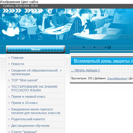
Изображения Цвет сайта
Суббота, 08.08.2026, 05:29
Главная
»
2024
»
Март
»
15
Меню
Главная
Всемирный день защиты п
Новости
...
Читать дальше »
Сведения об образовательной
организации
Просмотров: 253 | Добавил:
ОльгаИвановна
| Да
ТОР "Моя школа"
ТЕСТИРОВАНИЕ НА ЗНАНИЕ
РУССКОГО ЯЗЫКА
Прием в первый класс
Прием в 10 класс
Ежедневное меню горячего
питания для начальных классов
Родительский комитет
Дистанционное обучение
Статус "казачье"