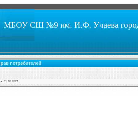
МБОУ СШ №9 им. И.Ф. Учаева город
рав потребителей
та:
15.03.2024