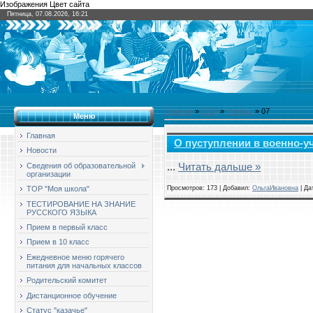
Изображения Цвет сайта
Пятница, 07.08.2026, 16:21
Главная
»
2024
»
Ноябрь
»
07
Меню
Главная
О пуступлении в военно-у
Новости
...
Читать дальше »
Сведения об образовательной
организации
Просмотров: 173 | Добавил:
ОльгаИвановна
| Да
ТОР "Моя школа"
ТЕСТИРОВАНИЕ НА ЗНАНИЕ
РУССКОГО ЯЗЫКА
Прием в первый класс
Прием в 10 класс
Ежедневное меню горячего
питания для начальных классов
Родительский комитет
Дистанционное обучение
Статус "казачье"