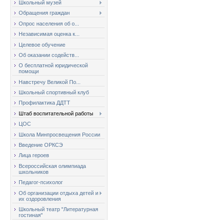
Школьный музей
Обращения граждан
Опрос населения об о...
Независимая оценка к...
Целевое обучение
Об оказании содейств...
О бесплатной юридической
помощи
Навстречу Великой По...
Школьный спортивный клуб
Профилактика ДДТТ
Штаб воспитательной работы
ЦОС
Школа Минпросвещения России
Введение ОРКСЭ
Лица героев
Всероссийская олимпиада
школьников
Педагог-психолог
Об организации отдыха детей и
их оздоровления
Школьный театр "Литературная
гостиная"