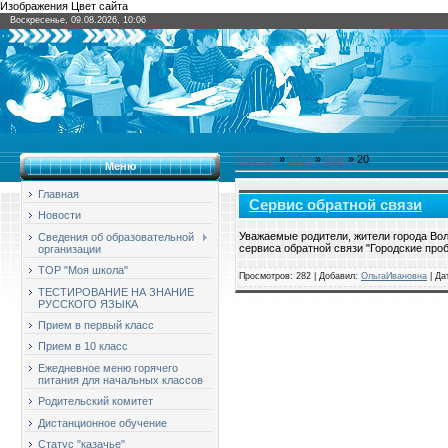
Изображения Цвет сайта
Воскресенье, 09.08.2026, 10:06
Главная
»
2024
»
Май
»
20
Меню
Главная
Сервис обратной связи
Новости
Уважаемые родители, жители города Во
Сведения об образовательной
сервиса обратной связи "Городские пр
организации
ТОР "Моя школа"
Просмотров: 282 | Добавил:
ОльгаИвановна
| Да
ТЕСТИРОВАНИЕ НА ЗНАНИЕ
РУССКОГО ЯЗЫКА
Прием в первый класс
Прием в 10 класс
Ежедневное меню горячего
питания для начальных классов
Родительский комитет
Дистанционное обучение
Статус "казачье"