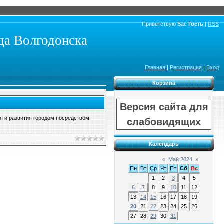
Приветствую Вас
Гость
|
RSS
а Волгодонска
Главная
|
Регистрация
|
Вход
Корзина
Версия сайта для
я и развития городом посредством
слабовидящих
Календарь
«
Май 2024
»
Пн
Вт
Ср
Чт
Пт
Сб
Вс
1
2
3
4
5
6
7
8
9
10
11
12
13
14
15
16
17
18
19
20
21
22
23
24
25
26
27
28
29
30
31