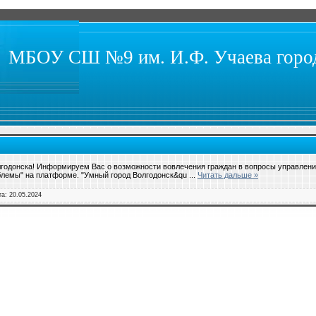
МБОУ СШ №9 им. И.Ф. Учаева город
лгодонска! Информируем Вас о возможности вовлечения граждан в вопросы управлени
облемы" на платформе. "Умный город Волгодонск&qu
...
Читать дальше »
та:
20.05.2024