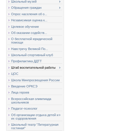
Школьный музей
Обращения граждан
Опрос населения об о...
Независимая оценка к...
Целевое обучение
Об оказании содейств...
О бесплатной юридической
помощи
Навстречу Великой По...
Школьный спортивный клуб
Профилактика ДДТТ
Штаб воспитательной работы
ЦОС
Школа Минпросвещения России
Введение ОРКСЭ
Лица героев
Всероссийская олимпиада
школьников
Педагог-психолог
Об организации отдыха детей и
их оздоровления
Школьный театр "Литературная
гостиная"