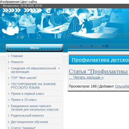
Изображения Цвет сайта
Воскресенье, 09.08.2026, 05:55
Главная
»
2025
»
Июнь
»
10
Меню
Главная
Профилактика детско
Новости
Сведения об образовательной
Статья "Профилактика 
организации
...
Читать дальше »
ТОР "Моя школа"
ТЕСТИРОВАНИЕ НА ЗНАНИЕ
Просмотров: 188 | Добавил:
ОльгаИв
РУССКОГО ЯЗЫКА
Прием в первый класс
Прием в 10 класс
Ежедневное меню горячего
питания для начальных классов
Родительский комитет
Дистанционное обучение
Статус "казачье"