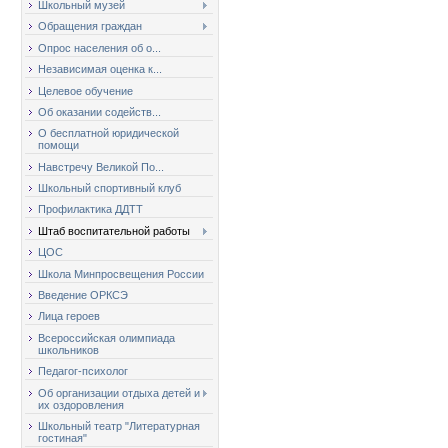
Школьный музей
Обращения граждан
Опрос населения об о...
Независимая оценка к...
Целевое обучение
Об оказании содейств...
О бесплатной юридической
помощи
Навстречу Великой По...
Школьный спортивный клуб
Профилактика ДДТТ
Штаб воспитательной работы
ЦОС
Школа Минпросвещения России
Введение ОРКСЭ
Лица героев
Всероссийская олимпиада
школьников
Педагог-психолог
Об организации отдыха детей и
их оздоровления
Школьный театр "Литературная
гостиная"