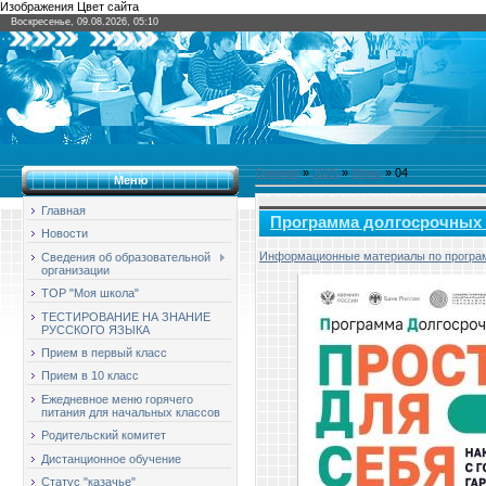
Изображения Цвет сайта
Воскресенье, 09.08.2026, 05:10
Главная
»
2025
»
Июнь
»
04
Меню
Главная
Программа долгосрочных
Новости
Информационные материалы по програ
Сведения об образовательной
организации
ТОР "Моя школа"
ТЕСТИРОВАНИЕ НА ЗНАНИЕ
РУССКОГО ЯЗЫКА
Прием в первый класс
Прием в 10 класс
Ежедневное меню горячего
питания для начальных классов
Родительский комитет
Дистанционное обучение
Статус "казачье"