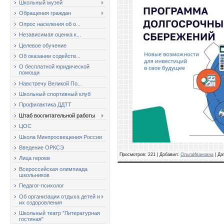
Школьный музей
Обращения граждан
Опрос населения об о...
Независимая оценка к...
Целевое обучение
Об оказании содейств...
О бесплатной юридической
помощи
Навстречу Великой По...
Школьный спортивный клуб
Профилактика ДДТТ
Штаб воспитательной работы
ЦОС
Школа Минпросвещения России
Введение ОРКСЭ
Просмотров: 221 | Добавил:
ОльгаИвановна
| Да
Лица героев
Всероссийская олимпиада
школьников
Педагог-психолог
Об организации отдыха детей и
их оздоровления
Школьный театр "Литературная
гостиная"