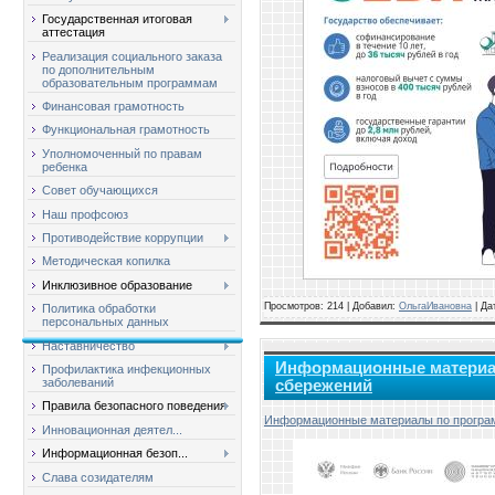
Государственная итоговая
аттестация
Реализация социального заказа
по дополнительным
образовательным программам
Финансовая грамотность
Функциональная грамотность
Уполномоченный по правам
ребенка
Совет обучающихся
Наш профсоюз
Противодействие коррупции
Методическая копилка
Инклюзивное образование
Просмотров: 214 | Добавил:
ОльгаИвановна
| Да
Политика обработки
персональных данных
Наставничество
Информационные материа
Профилактика инфекционных
заболеваний
сбережений
Правила безопасного поведения
Информационные материалы по програ
Инновационная деятел...
Информационная безоп...
Слава созидателям