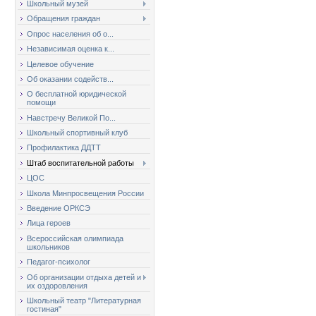
Школьный музей
Обращения граждан
Опрос населения об о...
Независимая оценка к...
Целевое обучение
Об оказании содейств...
О бесплатной юридической
помощи
Навстречу Великой По...
Школьный спортивный клуб
Профилактика ДДТТ
Штаб воспитательной работы
ЦОС
Школа Минпросвещения России
Введение ОРКСЭ
Лица героев
Всероссийская олимпиада
школьников
Педагог-психолог
Об организации отдыха детей и
их оздоровления
Школьный театр "Литературная
гостиная"