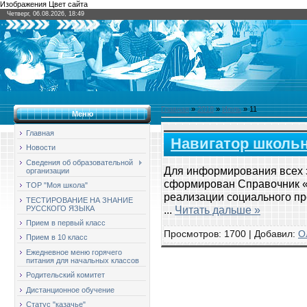
Изображения Цвет сайта
Четверг, 06.08.2026, 18:49
Главная
»
2018
»
Июль
»
11
Меню
Главная
Навигатор школь
Новости
Сведения об образовательной
Для информирования всех 
организации
сформирован Справочни
ТОР "Моя школа"
реализации социального пр
ТЕСТИРОВАНИЕ НА ЗНАНИЕ
...
Читать дальше »
РУССКОГО ЯЗЫКА
Прием в первый класс
Просмотров: 1700 | Добавил:
О
Прием в 10 класс
Ежедневное меню горячего
питания для начальных классов
Родительский комитет
Дистанционное обучение
Статус "казачье"