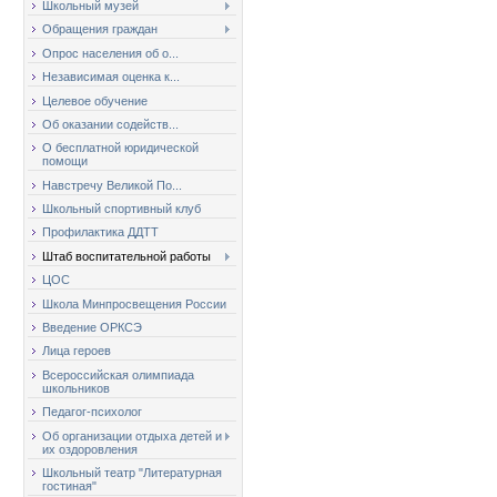
Школьный музей
Обращения граждан
Опрос населения об о...
Независимая оценка к...
Целевое обучение
Об оказании содейств...
О бесплатной юридической
помощи
Навстречу Великой По...
Школьный спортивный клуб
Профилактика ДДТТ
Штаб воспитательной работы
ЦОС
Школа Минпросвещения России
Введение ОРКСЭ
Лица героев
Всероссийская олимпиада
школьников
Педагог-психолог
Об организации отдыха детей и
их оздоровления
Школьный театр "Литературная
гостиная"