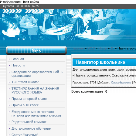
Изображения Цвет сайта
Суббота, 08.08.2026, 14:25
Главная
»
2018
»
Июль
»
11
» Навигатор 
Меню
Главная
Навигатор школьника
Новости
Для информирования всех заинтерес
Сведения об образовательной
«Навигатор школьника». Ссылка на электрон
организации
ТОР "Моя школа"
Просмотров
: 1704 |
Добавил
:
ОльгаИвановна
|
Р
ТЕСТИРОВАНИЕ НА ЗНАНИЕ
Всего комментариев
:
0
РУССКОГО ЯЗЫКА
Прием в первый класс
Прием в 10 класс
Ежедневное меню горячего
питания для начальных классов
Родительский комитет
Дистанционное обучение
Статус "казачье"