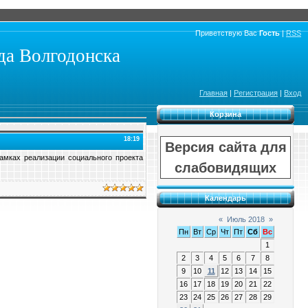
Приветствую Вас
Гость
|
RSS
а Волгодонска
Главная
|
Регистрация
|
Вход
Корзина
18:19
Версия сайта для
ах реализации социального проекта
слабовидящих
Календарь
«
Июль 2018
»
Пн
Вт
Ср
Чт
Пт
Сб
Вс
1
2
3
4
5
6
7
8
9
10
11
12
13
14
15
16
17
18
19
20
21
22
23
24
25
26
27
28
29