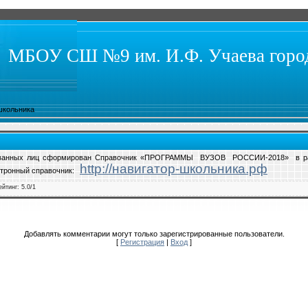
МБОУ СШ №9 им. И.Ф. Учаева город
школьника
ованных лиц сформирован Справочник «ПРОГРАММЫ ВУЗОВ РОССИИ-2018» в рамк
http://навигатор-школьника.рф
ный справочник: ​​​​​​​
ейтинг
:
5.0
/
1
Добавлять комментарии могут только зарегистрированные пользователи.
[
Регистрация
|
Вход
]