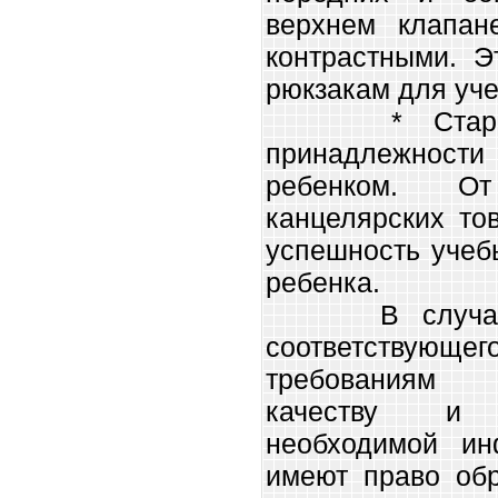
верхнем клапан
контрастными. Э
рюкзакам для уче
* Старайте
принадлежност
ребенком. О
канцелярских то
успешность учеб
ребенка.
В случае пр
соответствую
требованиям 
качеству и 
необходимой ин
имеют право обр