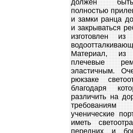
должен быть
полностью прилег
и замки ранца д
и закрываться р
изготовлен из л
водоотталкив
Материал, из 
плечевые ре
эластичным. Оч
рюкзаке светоо
благодаря ко
различить на до
требованиям
ученические по
иметь светоот
передних и бо