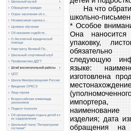
Школьный музей
На что обратит
Обращения граждан
Опрос населения об о...
школьно-письмен
Независимая оценка к...
* Особое вниман
Целевое обучение
Она наносится 
Об оказании содейств...
О бесплатной юридической
упаковку, лист
помощи
обязательно
Навстречу Великой По...
Школьный спортивный клуб
следующую ин
Профилактика ДДТТ
языке: наиме
Штаб воспитательной работы
ЦОС
изготовлена про
Школа Минпросвещения России
местонахожд
Введение ОРКСЭ
(уполномоченног
Лица героев
Всероссийская олимпиада
импортера,
школьников
наименование
Педагог-психолог
Об организации отдыха детей и
изделия; дата из
их оздоровления
Школьный театр "Литературная
обращения на
гостиная"