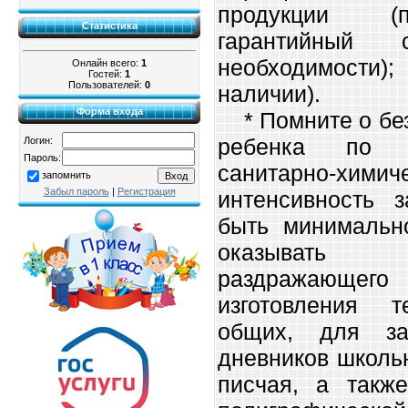
продукции (п
Статистика
гарантийный
необходимости)
Онлайн всего:
1
Гостей:
1
Пользователей:
0
наличии).
Форма входа
* Помните о без
ребенка по о
Логин:
Пароль:
санитарно-хими
запомнить
Забыл пароль
|
Регистрация
интенсивность 
быть минимальн
оказывать 
раздражающе
изготовления 
общих, для за
дневников школь
писчая, а такж