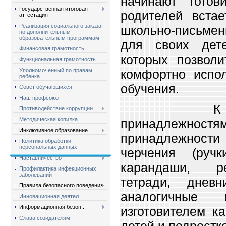
начинают гото
Государственная итоговая
родителей встае
аттестация
Реализация социального заказа
школьно-письме
по дополнительным
образовательным программам
для своих дет
Финансовая грамотность
которых позволи
Функциональная грамотность
Уполномоченный по правам
комфортно испол
ребенка
обучения.
Совет обучающихся
Наш профсоюз
К школьн
Противодействие коррупции
Методическая копилка
принадлежн
Инклюзивное образование
принадлежности 
Политика обработки
персональных данных
черчения (ручк
Наставничество
карандаши, ре
Профилактика инфекционных
заболеваний
тетради, днев
Правила безопасного поведения
аналогичные 
Инновационная деятел...
Информационная безоп...
изготовителем к
Слава созидателям
детей и подростко