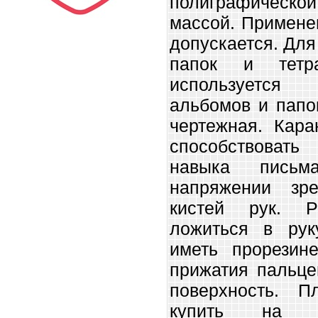
полиграфической
массой. Примене
допускается. Для
папок и тетр
используется 
альбомов и папо
чертежная. Кар
способствовать
навыка письм
напряжении з
кистей рук. 
ложиться в рук
иметь прорезин
прижатия пальце
поверхность. П
купить на о