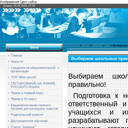
Изображения Цвет сайта
Четверг, 06.08.2026, 07:58
Главная
»
2024
»
Август
»
21
» Выбираем
Меню
Главная
Выбираем школьные при
Новости
Сведения об образовательной
организации
Выбираем школ
ТОР "Моя школа"
правильно!
ТЕСТИРОВАНИЕ НА ЗНАНИЕ
РУССКОГО ЯЗЫКА
Прием в первый класс
Подготовка к н
Прием в 10 класс
ответственный 
Ежедневное меню горячего
питания для начальных классов
учащихся и их
Родительский комитет
разрабатывают 
Дистанционное обучение
Статус "казачье"