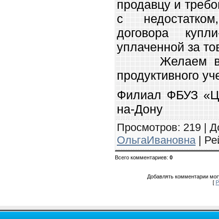
продавцу и требо
с недостатко
договора купл
уплаченной за т
Желаем вам у
продуктивного уче
Филиал ФБУЗ «ЦГ
на-Дону
Просмотров
: 219 |
Д
ОльгаИвановна
|
Ре
Всего комментариев
:
0
Добавлять комментарии могу
[
Р