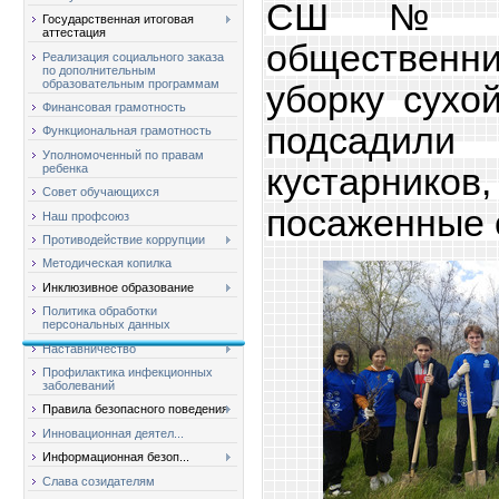
СШ № 9
Государственная итоговая
аттестация
обществен
Реализация социального заказа
по дополнительным
образовательным программам
уборку сухо
Финансовая грамотность
подсади
Функциональная грамотность
Уполномоченный по правам
кустарнико
ребенка
Совет обучающихся
посаженные 
Наш профсоюз
Противодействие коррупции
Методическая копилка
Инклюзивное образование
Политика обработки
персональных данных
Наставничество
Профилактика инфекционных
заболеваний
Правила безопасного поведения
Инновационная деятел...
Информационная безоп...
Слава созидателям