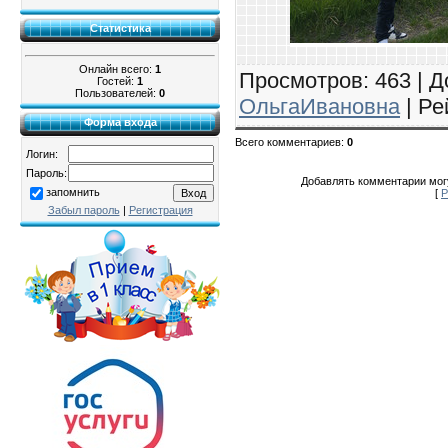
Статистика
Онлайн всего:
1
Просмотров
: 463 |
Д
Гостей:
1
Пользователей:
0
ОльгаИвановна
|
Ре
Форма входа
Всего комментариев
:
0
Логин:
Пароль:
Добавлять комментарии могу
запомнить
[
Р
Забыл пароль
|
Регистрация