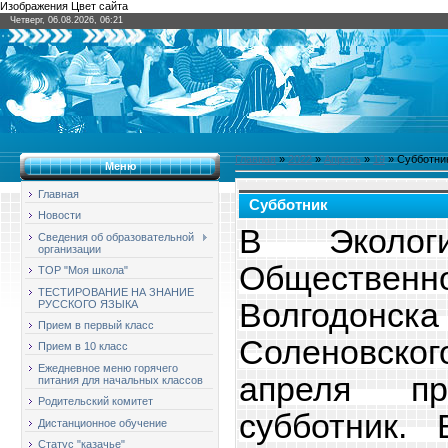
Изображения Цвет сайта
Четверг, 06.08.2026, 06:21
Главная
»
2022
»
Апрель
»
19
» Субботни
Меню
Главная
Субботник
Новости
В Экологи
Сведения об образовательной
организации
Обществ
ТОР "Моя школа"
ТЕСТИРОВАНИЕ НА ЗНАНИЕ
Волгодонска
РУССКОГО ЯЗЫКА
Прием в первый класс
Соленовск
Прием в 10 класс
Ежедневное меню горячего
апреля пр
питания для начальных классов
Родительский комитет
субботник.
Дистанционное обучение
Статус "казачье"