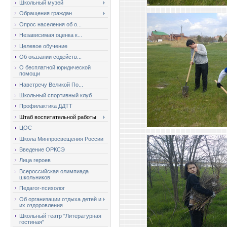
Школьный музей
Обращения граждан
Опрос населения об о...
Независимая оценка к...
Целевое обучение
Об оказании содейств...
О бесплатной юридической
помощи
Навстречу Великой По...
Школьный спортивный клуб
Профилактика ДДТТ
Штаб воспитательной работы
ЦОС
Школа Минпросвещения России
Введение ОРКСЭ
Лица героев
Всероссийская олимпиада
школьников
Педагог-психолог
Об организации отдыха детей и
их оздоровления
Школьный театр "Литературная
гостиная"