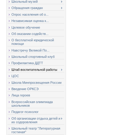
Школьный музей
Обращения граждан
Опрос населения об о...
Независимая оценка к...
Целевое обучение
Об оказании содейств...
О бесплатной юридической
помощи
Навстречу Великой По...
Школьный спортивный клуб
Профилактика ДДТТ
Штаб воспитательной работы
ЦОС
Школа Минпросвещения России
Введение ОРКСЭ
Лица героев
Всероссийская олимпиада
школьников
Педагог-психолог
Об организации отдыха детей и
их оздоровления
Школьный театр "Литературная
гостиная"