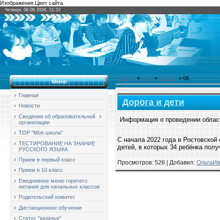
Изображения Цвет сайта
Четверг, 06.08.2026, 21:33
Главная
»
2022
»
Апрель
»
06
Меню
Главная
Дорога и дети
Новости
Сведения об образовательной
Информация о проведении облас
организации
ТОР "Моя школа"
С начала 2022 года в Ростовской
ТЕСТИРОВАНИЕ НА ЗНАНИЕ
детей, в которых 34 ребёнка пол
РУССКОГО ЯЗЫКА
Прием в первый класс
Просмотров: 526 | Добавил:
ОльгаИв
Прием в 10 класс
Ежедневное меню горячего
питания для начальных классов
Родительский комитет
Дистанционное обучение
Статус "казачье"