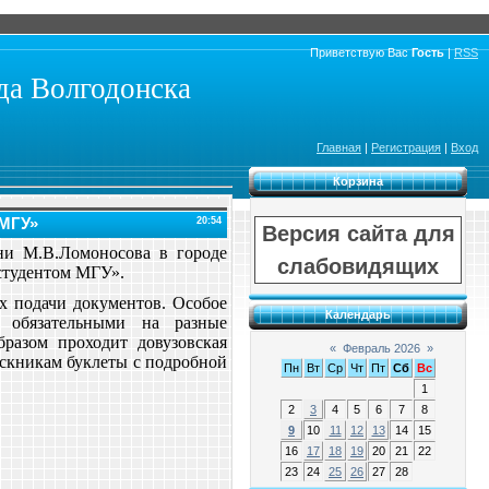
Приветствую Вас
Гость
|
RSS
а Волгодонска
Главная
|
Регистрация
|
Вход
Корзина
 МГУ»
20:54
Версия сайта для
ени М.В.Ломоносова в городе
слабовидящих
 студентом МГУ»
.
ах подачи документов. Особое
Календарь
 обязательными на разные
разом проходит довузовская
«
Февраль 2026
»
скникам буклеты с подробной
Пн
Вт
Ср
Чт
Пт
Сб
Вс
1
2
3
4
5
6
7
8
9
10
11
12
13
14
15
16
17
18
19
20
21
22
23
24
25
26
27
28