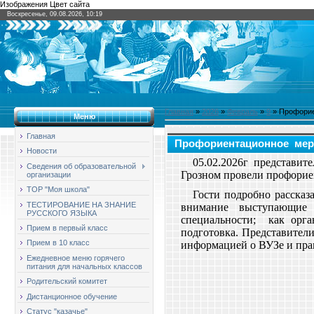
Изображения Цвет сайта
Воскресенье, 09.08.2026, 10:19
Главная
»
2026
»
Февраль
»
9
» Профорие
Меню
Главная
Профориентационное меро
Новости
05.02.2026г представи
Сведения об образовательной
Грозном провели профорие
организации
ТОР "Моя школа"
Гости подробно рассказ
ТЕСТИРОВАНИЕ НА ЗНАНИЕ
внимание выступающие 
РУССКОГО ЯЗЫКА
специальности; как орга
Прием в первый класс
подготовка. Представител
Прием в 10 класс
информацией о ВУЗе и пра
Ежедневное меню горячего
питания для начальных классов
Родительский комитет
Дистанционное обучение
Статус "казачье"