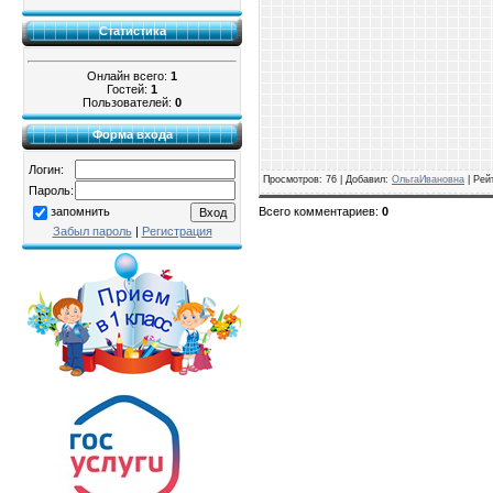
Статистика
Онлайн всего:
1
Гостей:
1
Пользователей:
0
Форма входа
Логин:
Просмотров
: 76 |
Добавил
:
ОльгаИвановна
|
Рей
Пароль:
Всего комментариев
:
0
запомнить
Забыл пароль
|
Регистрация