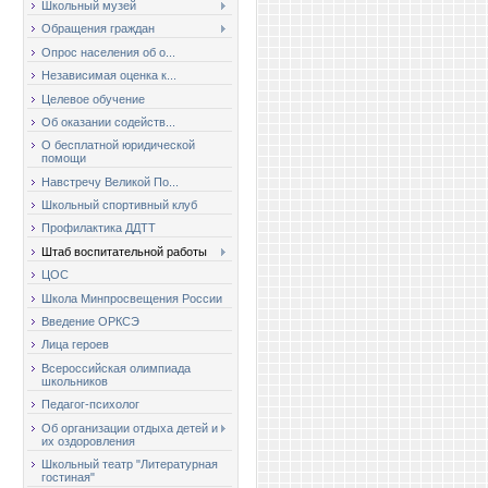
Школьный музей
Обращения граждан
Опрос населения об о...
Независимая оценка к...
Целевое обучение
Об оказании содейств...
О бесплатной юридической
помощи
Навстречу Великой По...
Школьный спортивный клуб
Профилактика ДДТТ
Штаб воспитательной работы
ЦОС
Школа Минпросвещения России
Введение ОРКСЭ
Лица героев
Всероссийская олимпиада
школьников
Педагог-психолог
Об организации отдыха детей и
их оздоровления
Школьный театр "Литературная
гостиная"