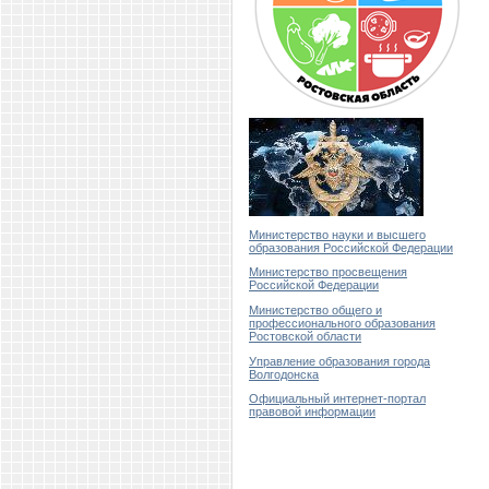
Министерство науки и высшего
образования Российской Федерации
Министерство просвещения
Российской Федерации
Министерство общего и
профессионального образования
Ростовской области
Управление образования города
Волгодонска
Официальный интернет-портал
правовой информации