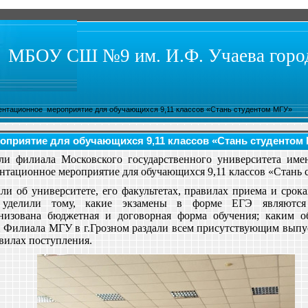
МБОУ СШ №9 им. И.Ф. Учаева город
нтационное мероприятие для обучающихся 9,11 классов «Стань студентом МГУ»
приятие для обучающихся 9,11 классов «Стань студентом
тели филиала Московского государственного университета им
нтационное мероприятие для обучающихся 9,11 классов «Стань
али об университете, его факультетах, правилах приема и срок
уделили тому, какие экзамены в форме ЕГЭ являются
низована бюджетная и договорная форма обучения; каким об
и Филиала МГУ в г.Грозном раздали всем присутствующим выпу
вилах поступления.