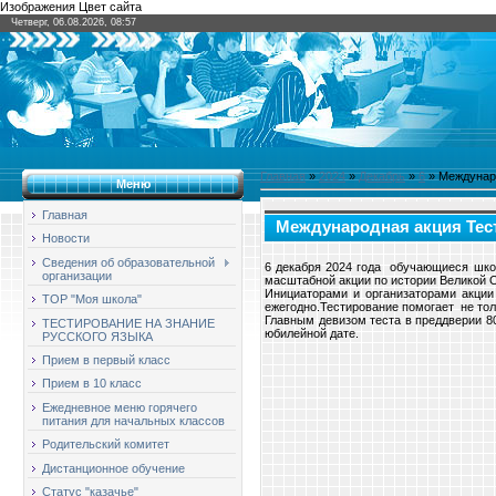
Изображения Цвет сайта
Четверг, 06.08.2026, 08:57
Главная
»
2024
»
Декабрь
»
6
» Междунаро
Меню
Главная
Международная акция Тест
Новости
Сведения об образовательной
6 декабря 2024 года обучающиеся школ
организации
масштабной акции по истории Великой 
Инициаторами и организаторами акци
ТОР "Моя школа"
ежегодно.Тестирование помогает не тол
Главным девизом теста в преддверии 8
ТЕСТИРОВАНИЕ НА ЗНАНИЕ
юбилейной дате.
РУССКОГО ЯЗЫКА
Прием в первый класс
Прием в 10 класс
Ежедневное меню горячего
питания для начальных классов
Родительский комитет
Дистанционное обучение
Статус "казачье"