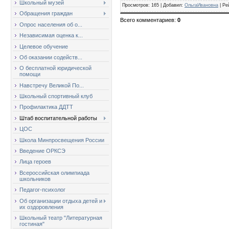
Школьный музей
Просмотров
: 165 |
Добавил
:
ОльгаИвановна
|
Ре
Обращения граждан
Всего комментариев
:
0
Опрос населения об о...
Независимая оценка к...
Целевое обучение
Об оказании содейств...
О бесплатной юридической
помощи
Навстречу Великой По...
Школьный спортивный клуб
Профилактика ДДТТ
Штаб воспитательной работы
ЦОС
Школа Минпросвещения России
Введение ОРКСЭ
Лица героев
Всероссийская олимпиада
школьников
Педагог-психолог
Об организации отдыха детей и
их оздоровления
Школьный театр "Литературная
гостиная"