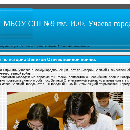
МБОУ СШ №9 им. И.Ф. Учаева город
дная акция Тест по истории Великой Отечественной войны.
 по истории Великой Отечественной войны.
ы приняли участие в Международной акции Тест по истории Великой Отечественной
Отечественной войны!
и являются Молодежные парламенты России совместно с Российским военно-истор
ько проверить знания о событиях Великой Отечественной войны, но и мотивировать 
0-летия Великой Победы стал – «Победный 1945-й». Этой акцией открывается черед