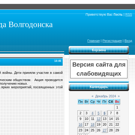
Приветствую Вас
Гость
|
RSS
а Волгодонска
Главная
|
Регистрация
|
Вход
Корзина
14:46
Версия сайта для
слабовидящих
 войны. Дети приняли участие в самой
ическим обществом. Акция проводится
к получению новых.
Календарь
а ярких мероприятий, посвященных этой
«
Декабрь 2024
»
Пн
Вт
Ср
Чт
Пт
Сб
Вс
1
2
3
4
5
6
7
8
9
10
11
12
13
14
15
16
17
18
19
20
21
22
23
24
25
26
27
28
29