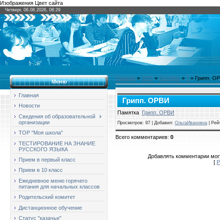
Изображения Цвет сайта
Четверг, 06.08.2026, 08:29
Главная
»
2025
»
Октябрь
»
7
» Грипп. О
Меню
Главная
Грипп. ОРВИ
Новости
Памятка
Грипп. ОРВИ
Сведения об образовательной
организации
Просмотров
: 97 |
Добавил
:
ОльгаИвановна
|
Рей
ТОР "Моя школа"
Всего комментариев
:
0
ТЕСТИРОВАНИЕ НА ЗНАНИЕ
РУССКОГО ЯЗЫКА
Добавлять комментарии могу
Прием в первый класс
[
Р
Прием в 10 класс
Ежедневное меню горячего
питания для начальных классов
Родительский комитет
Дистанционное обучение
Статус "казачье"