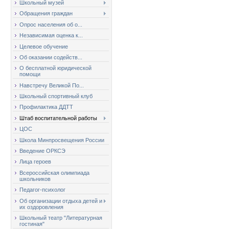
Школьный музей
Обращения граждан
Опрос населения об о...
Независимая оценка к...
Целевое обучение
Об оказании содейств...
О бесплатной юридической
помощи
Навстречу Великой По...
Школьный спортивный клуб
Профилактика ДДТТ
Штаб воспитательной работы
ЦОС
Школа Минпросвещения России
Введение ОРКСЭ
Лица героев
Всероссийская олимпиада
школьников
Педагог-психолог
Об организации отдыха детей и
их оздоровления
Школьный театр "Литературная
гостиная"