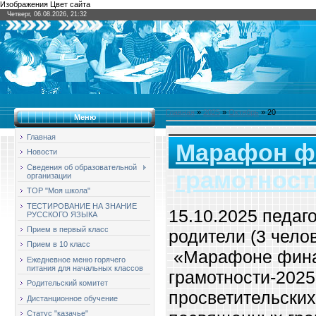
Изображения Цвет сайта
Четверг, 06.08.2026, 21:32
Главная
»
2025
»
Октябрь
»
20
Меню
Главная
Марафон ф
Новости
Сведения об образовательной
грамотност
организации
ТОР "Моя школа"
ТЕСТИРОВАНИЕ НА ЗНАНИЕ
15.10.2025 педаго
РУССКОГО ЯЗЫКА
Прием в первый класс
родители (3 чело
Прием в 10 класс
«Марафоне фин
Ежедневное меню горячего
питания для начальных классов
грамотности-2025
Родительский комитет
просветительских
Дистанционное обучение
Статус "казачье"