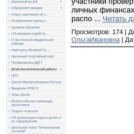
участники провер
Школьный музей
личных финансах,
Обращения граждан
Опрос населения об о...
распо
...
Читать 
Независимая оценка к...
Целевое обучение
Просмотров: 174 | Д
Об оказании содейств...
ОльгаИвановна
| Да
О бесплатной юридической
помощи
Навстречу Великой По...
Школьный спортивный клуб
Профилактика ДДТТ
Штаб воспитательной работы
ЦОС
Школа Минпросвещения России
Введение ОРКСЭ
Лица героев
Всероссийская олимпиада
школьников
Педагог-психолог
Об организации отдыха детей и
их оздоровления
Школьный театр "Литературная
гостиная"