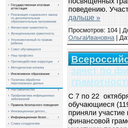
посвященных гра
Государственная итоговая
поведению. Учас
аттестация
Реализация социального заказа
дальше »
по дополнительным
образовательным программам
Финансовая грамотность
Просмотров: 104 | Д
Функциональная грамотность
ОльгаИвановна
| Да
Уполномоченный по правам
ребенка
Совет обучающихся
Наш профсоюз
Всероссийс
Противодействие коррупции
зачет по ф
Методическая копилка
Инклюзивное образование
грамотност
Политика обработки
персональных данных
Наставничество
С 7 по 22 октября
Профилактика инфекционных
заболеваний
обучающиеся (119
Правила безопасного поведения
приняли участие 
Инновационная деятел...
Информационная безоп...
финансовой грамо
Слава созидателям