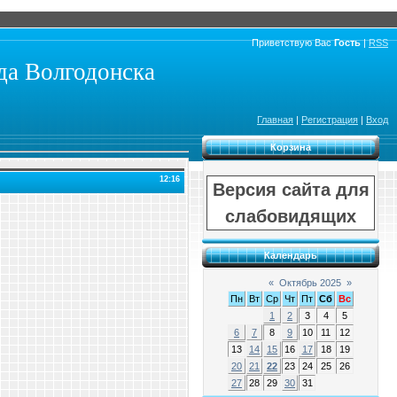
Приветствую Вас
Гость
|
RSS
а Волгодонска
Главная
|
Регистрация
|
Вход
Корзина
12:16
Версия сайта для
слабовидящих
Календарь
«
Октябрь 2025
»
Пн
Вт
Ср
Чт
Пт
Сб
Вс
1
2
3
4
5
6
7
8
9
10
11
12
13
14
15
16
17
18
19
20
21
22
23
24
25
26
27
28
29
30
31