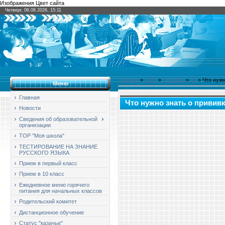
Изображения Цвет сайта
Четверг, 06.08.2026, 15:11
Главная
»
2025
»
Октябрь
»
22
» Что нужн
Меню
Главная
Что нужно знать о привив
Новости
Сведения об образовательной
организации
ТОР "Моя школа"
ТЕСТИРОВАНИЕ НА ЗНАНИЕ
РУССКОГО ЯЗЫКА
Прием в первый класс
Прием в 10 класс
Ежедневное меню горячего
питания для начальных классов
Родительский комитет
Дистанционное обучение
Статус "казачье"