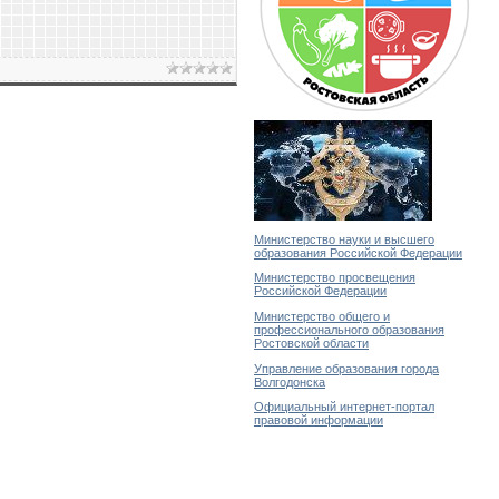
Министерство науки и высшего
образования Российской Федерации
Министерство просвещения
Российской Федерации
Министерство общего и
профессионального образования
Ростовской области
Управление образования города
Волгодонска
Официальный интернет-портал
правовой информации