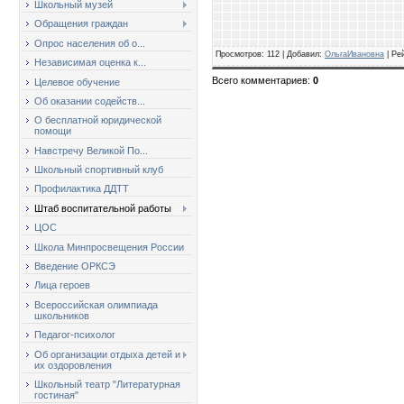
Школьный музей
Обращения граждан
Опрос населения об о...
Просмотров
: 112 |
Добавил
:
ОльгаИвановна
|
Ре
Независимая оценка к...
Всего комментариев
:
0
Целевое обучение
Об оказании содейств...
О бесплатной юридической
помощи
Навстречу Великой По...
Школьный спортивный клуб
Профилактика ДДТТ
Штаб воспитательной работы
ЦОС
Школа Минпросвещения России
Введение ОРКСЭ
Лица героев
Всероссийская олимпиада
школьников
Педагог-психолог
Об организации отдыха детей и
их оздоровления
Школьный театр "Литературная
гостиная"