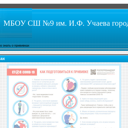
МБОУ СШ №9 им. И.Ф. Учаева город
о знать о прививках
ках