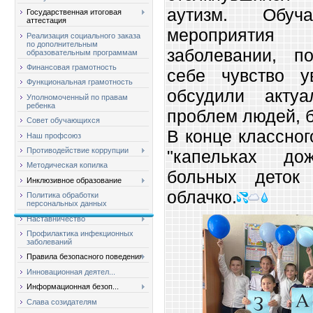
аутизм. Обу
Государственная итоговая
аттестация
мероприяти
Реализация социального заказа
по дополнительным
заболевании, п
образовательным программам
Финансовая грамотность
себе чувство 
Функциональная грамотность
обсудили актуа
Уполномоченный по правам
ребенка
проблем людей, 
Совет обучающихся
В конце классног
Наш профсоюз
Противодействие коррупции
"капельках д
Методическая копилка
больных деток
Инклюзивное образование
облачко.
Политика обработки
персональных данных
Наставничество
Профилактика инфекционных
заболеваний
Правила безопасного поведения
Инновационная деятел...
Информационная безоп...
Слава созидателям