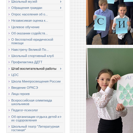
Школьный музей
Обращения граждан
Опрос населения об о...
Независимая оценка к...
Целевое обучение
Об оказании содейств...
О бесплатной юридической
помощи
Навстречу Великой По...
Школьный спортивный клуб
Профилактика ДДТТ
Штаб воспитательной работы
ЦОС
Школа Минпросвещения России
Введение ОРКСЭ
Лица героев
Всероссийская олимпиада
школьников
Педагог-психолог
Об организации отдыха детей и
их оздоровления
Школьный театр "Литературная
гостиная"