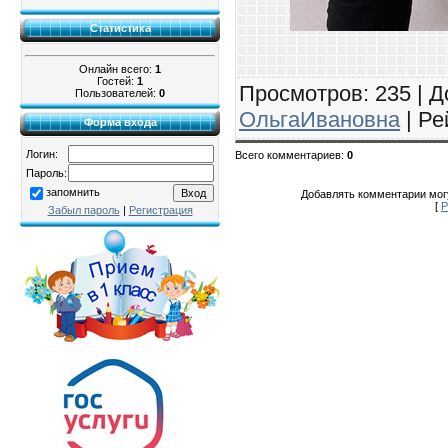
Статистика
Онлайн всего:
1
Гостей:
1
Просмотров
: 235 |
Д
Пользователей:
0
ОльгаИвановна
|
Ре
Форма входа
Логин:
Всего комментариев
:
0
Пароль:
запомнить
Добавлять комментарии могу
[
Р
Забыл пароль
|
Регистрация