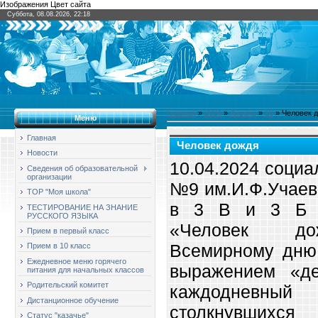
Изображения Цвет сайта
Суббота, 08.08.2026, 22:18
Главная
»
2024
»
Апрель
»
10
» Человек 
Меню
Главная
Человек дождя
Новости
10.04.2024 соци
Сведения об образовательной
организации
№9 им.И.Ф.Учаев
ТОР "Моя школа"
в 3 В и 3 Б к
ТЕСТИРОВАНИЕ НА ЗНАНИЕ
РУССКОГО ЯЗЫКА
«Человек до
Прием в первый класс
Всемирному дню 
Прием в 10 класс
Ежедневное меню горячего
выражением «де
питания для начальных классов
Родительский комитет
каждодневн
Дистанционное обучение
столкнувши
Статус "казачье"