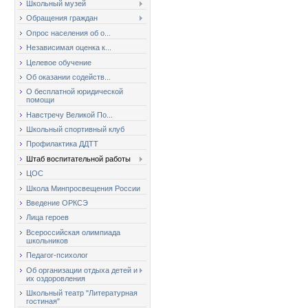
Школьный музей
Обращения граждан
Опрос населения об о...
Независимая оценка к...
Целевое обучение
Об оказании содейств...
О бесплатной юридической
помощи
Навстречу Великой По...
Школьный спортивный клуб
Профилактика ДДТТ
Штаб воспитательной работы
ЦОС
Школа Минпросвещения России
Введение ОРКСЭ
Лица героев
Всероссийская олимпиада
школьников
Педагог-психолог
Об организации отдыха детей и
их оздоровления
Школьный театр "Литературная
гостиная"