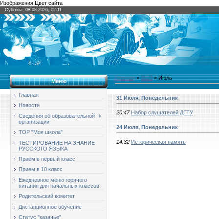
Изображения Цвет сайта
Суббота, 08.08.2026, 02:11
Главная
»
2023
»
Июль
Меню
Главная
31 Июля, Понедельник
Новости
20:47
Набор слушателей ДГТУ
Сведения об образовательной
организации
24 Июля, Понедельник
ТОР "Моя школа"
14:32
Историческая память
ТЕСТИРОВАНИЕ НА ЗНАНИЕ
РУССКОГО ЯЗЫКА
Прием в первый класс
Прием в 10 класс
Ежедневное меню горячего
питания для начальных классов
Родительский комитет
Дистанционное обучение
Статус "казачье"