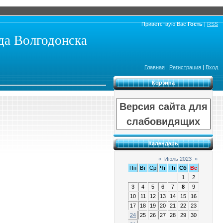
Приветствую Вас
Гость
|
RSS
а Волгодонска
Главная
|
Регистрация
|
Вход
Корзина
Версия сайта для
слабовидящих
Календарь
«
Июль 2023
»
Пн
Вт
Ср
Чт
Пт
Сб
Вс
1
2
3
4
5
6
7
8
9
10
11
12
13
14
15
16
17
18
19
20
21
22
23
24
25
26
27
28
29
30