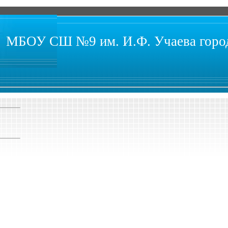
МБОУ СШ №9 им. И.Ф. Учаева город