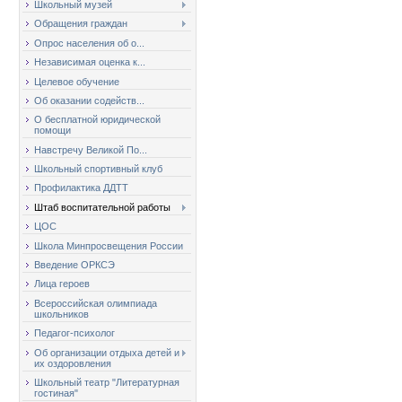
Школьный музей
Обращения граждан
Опрос населения об о...
Независимая оценка к...
Целевое обучение
Об оказании содейств...
О бесплатной юридической
помощи
Навстречу Великой По...
Школьный спортивный клуб
Профилактика ДДТТ
Штаб воспитательной работы
ЦОС
Школа Минпросвещения России
Введение ОРКСЭ
Лица героев
Всероссийская олимпиада
школьников
Педагог-психолог
Об организации отдыха детей и
их оздоровления
Школьный театр "Литературная
гостиная"