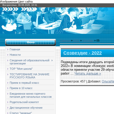
Изображения Цвет сайта
Воскресенье, 09.08.2026, 10:31
Главная
»
2022
»
Октябрь
»
05
Меню
Главная
Созвездие - 2022
Новости
Сведения об образовательной
Подведены итоги двадцать второ
организации
2022».В номинации «Конкурс изоб
ТОР "Моя школа"
области приняли участие 29 обуч
работ
...
Читать дальше »
ТЕСТИРОВАНИЕ НА ЗНАНИЕ
РУССКОГО ЯЗЫКА
Просмотров: 457 | Добавил:
ОльгаИв
Прием в первый класс
Прием в 10 класс
Ежедневное меню горячего
питания для начальных классов
Родительский комитет
Дистанционное обучение
Статус "казачье"