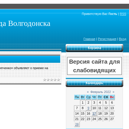
Приветствую Вас
Гость
|
RSS
а Волгодонска
Главная
|
Регистрация
|
Вход
Корзина
Версия сайта для
ипченко» объявляет о приеме на
слабовидящих
Календарь
«
Февраль 2022
»
Пн
Вт
Ср
Чт
Пт
Сб
Вс
1
2
3
4
5
6
7
8
9
10
11
12
13
14
15
16
17
18
19
20
21
22
23
24
25
26
27
28