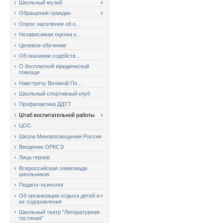
Школьный музей
Обращения граждан
Опрос населения об о...
Независимая оценка к...
Целевое обучение
Об оказании содейств...
О бесплатной юридической
помощи
Навстречу Великой По...
Школьный спортивный клуб
Профилактика ДДТТ
Штаб воспитательной работы
ЦОС
Школа Минпросвещения России
Введение ОРКСЭ
Лица героев
Всероссийская олимпиада
школьников
Педагог-психолог
Об организации отдыха детей и
их оздоровления
Школьный театр "Литературная
гостиная"