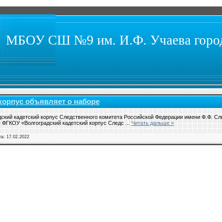
МБОУ СШ №9 им. И.Ф. Учаева город
корпус объявляет о наборе
ский кадетский корпус Следственного комитета Российской Федерации имени Ф.Ф. Сл
 в ФГКОУ «Волгоградский кадетский корпус Следс
...
Читать дальше »
та:
17.02.2022