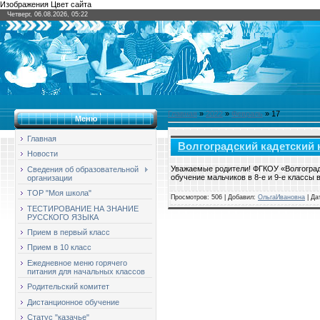
Изображения Цвет сайта
Четверг, 06.08.2026, 05:22
Главная
»
2022
»
Февраль
»
17
Меню
Главная
Волгоградский кадетский 
Новости
Уважаемые родители! ФГКОУ «Волгоград
Сведения об образовательной
обучение мальчиков в 8-е и 9-е классы
организации
ТОР "Моя школа"
Просмотров: 506 | Добавил:
ОльгаИвановна
| Да
ТЕСТИРОВАНИЕ НА ЗНАНИЕ
РУССКОГО ЯЗЫКА
Прием в первый класс
Прием в 10 класс
Ежедневное меню горячего
питания для начальных классов
Родительский комитет
Дистанционное обучение
Статус "казачье"