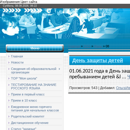
Изображения Цвет сайта
Суббота, 08.08.2026, 06:22
Главная
»
2021
»
Июнь
»
08
Меню
Главная
День защиты детей
Новости
Сведения об образовательной
01.06.2021 года в День з
организации
пребыванием детей &l
...
Ч
ТОР "Моя школа"
ТЕСТИРОВАНИЕ НА ЗНАНИЕ
Просмотров: 543 | Добавил:
ОльгаИв
РУССКОГО ЯЗЫКА
Прием в первый класс
Прием в 10 класс
Ежедневное меню горячего
питания для начальных классов
Родительский комитет
Дистанционное обучение
Статус "казачье"