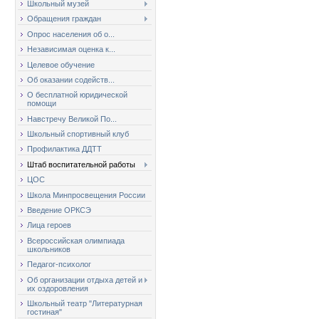
Школьный музей
Обращения граждан
Опрос населения об о...
Независимая оценка к...
Целевое обучение
Об оказании содейств...
О бесплатной юридической
помощи
Навстречу Великой По...
Школьный спортивный клуб
Профилактика ДДТТ
Штаб воспитательной работы
ЦОС
Школа Минпросвещения России
Введение ОРКСЭ
Лица героев
Всероссийская олимпиада
школьников
Педагог-психолог
Об организации отдыха детей и
их оздоровления
Школьный театр "Литературная
гостиная"