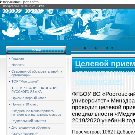
Изображения Цвет сайта
Воскресенье, 09.08.2026, 14:56
Главная
»
2019
»
Март
»
19
Меню
Главная
Целевой прием
Новости
государственн
Сведения об образовательной
организации
университет
ТОР "Моя школа"
ТЕСТИРОВАНИЕ НА ЗНАНИЕ
РУССКОГО ЯЗЫКА
ФГБОУ ВО «Ростовский
Прием в первый класс
университет» Минздра
Прием в 10 класс
проводит целевой прие
Ежедневное меню горячего
специальности «Медик
питания для начальных классов
2019/2020 учебный го
Родительский комитет
Дистанционное обучение
Просмотров: 1062 | Добави
Статус "казачье"