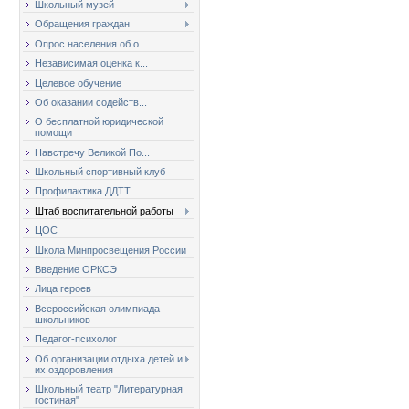
Школьный музей
Обращения граждан
Опрос населения об о...
Независимая оценка к...
Целевое обучение
Об оказании содейств...
О бесплатной юридической
помощи
Навстречу Великой По...
Школьный спортивный клуб
Профилактика ДДТТ
Штаб воспитательной работы
ЦОС
Школа Минпросвещения России
Введение ОРКСЭ
Лица героев
Всероссийская олимпиада
школьников
Педагог-психолог
Об организации отдыха детей и
их оздоровления
Школьный театр "Литературная
гостиная"