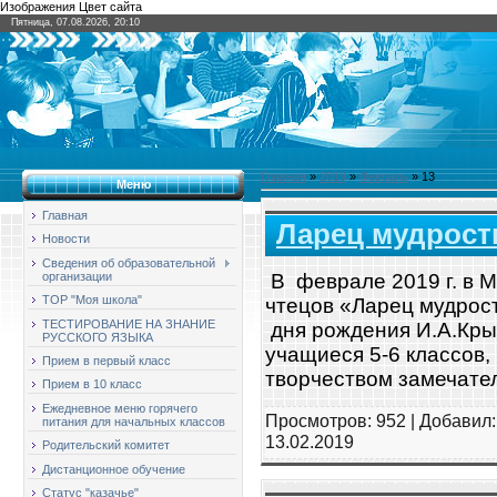
Изображения Цвет сайта
Пятница, 07.08.2026, 20:10
Главная
»
2019
»
Февраль
»
13
Меню
Главная
Ларец мудрост
Новости
Сведения об образовательной
организации
В феврале 2019 г. в 
ТОР "Моя школа"
чтецов «Ларец мудрос
ТЕСТИРОВАНИЕ НА ЗНАНИЕ
дня рождения И.А.Крыл
РУССКОГО ЯЗЫКА
учащиеся 5-6 классов,
Прием в первый класс
творчеством замечат
Прием в 10 класс
Ежедневное меню горячего
Просмотров: 952 | Добавил
питания для начальных классов
13.02.2019
Родительский комитет
Дистанционное обучение
Статус "казачье"