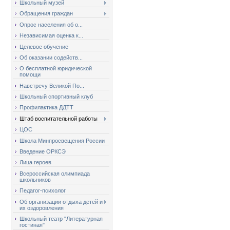
Школьный музей
Обращения граждан
Опрос населения об о...
Независимая оценка к...
Целевое обучение
Об оказании содейств...
О бесплатной юридической
помощи
Навстречу Великой По...
Школьный спортивный клуб
Профилактика ДДТТ
Штаб воспитательной работы
ЦОС
Школа Минпросвещения России
Введение ОРКСЭ
Лица героев
Всероссийская олимпиада
школьников
Педагог-психолог
Об организации отдыха детей и
их оздоровления
Школьный театр "Литературная
гостиная"