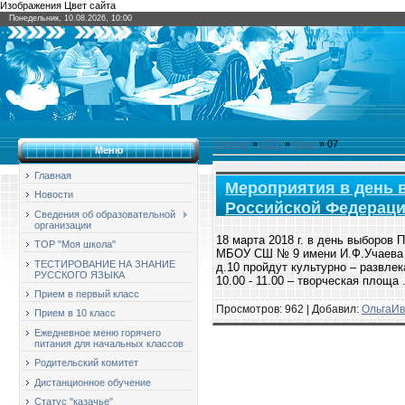
Изображения Цвет сайта
Понедельник, 10.08.2026, 10:00
Главная
»
2018
»
Март
»
07
Меню
Главная
Мероприятия в день 
Новости
Российской Федерац
Сведения об образовательной
организации
18 марта 2018 г. в день выборов
ТОР "Моя школа"
МБОУ СШ № 9 имени И.Ф.Учаева г
ТЕСТИРОВАНИЕ НА ЗНАНИЕ
д.10 пройдут культурно – развле
РУССКОГО ЯЗЫКА
10.00 - 11.00 – творческая площа
Прием в первый класс
Просмотров: 962 | Добавил:
ОльгаИв
Прием в 10 класс
Ежедневное меню горячего
питания для начальных классов
Родительский комитет
Дистанционное обучение
Статус "казачье"