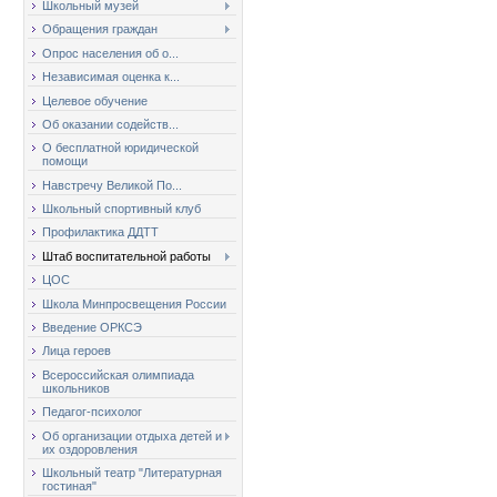
Школьный музей
Обращения граждан
Опрос населения об о...
Независимая оценка к...
Целевое обучение
Об оказании содейств...
О бесплатной юридической
помощи
Навстречу Великой По...
Школьный спортивный клуб
Профилактика ДДТТ
Штаб воспитательной работы
ЦОС
Школа Минпросвещения России
Введение ОРКСЭ
Лица героев
Всероссийская олимпиада
школьников
Педагог-психолог
Об организации отдыха детей и
их оздоровления
Школьный театр "Литературная
гостиная"