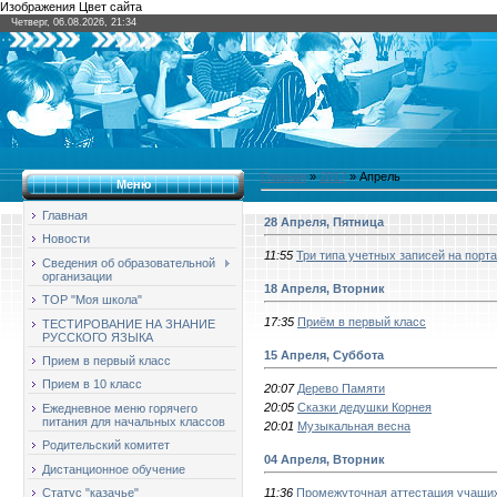
Изображения Цвет сайта
Четверг, 06.08.2026, 21:34
Главная
»
2017
»
Апрель
Меню
Главная
28 Апреля, Пятница
Новости
11:55
Три типа учетных записей на порта
Сведения об образовательной
организации
18 Апреля, Вторник
ТОР "Моя школа"
17:35
Приём в первый класс
ТЕСТИРОВАНИЕ НА ЗНАНИЕ
РУССКОГО ЯЗЫКА
15 Апреля, Суббота
Прием в первый класс
Прием в 10 класс
20:07
Дерево Памяти
20:05
Сказки дедушки Корнея
Ежедневное меню горячего
питания для начальных классов
20:01
Музыкальная весна
Родительский комитет
04 Апреля, Вторник
Дистанционное обучение
11:36
Промежуточная аттестация учащи
Статус "казачье"