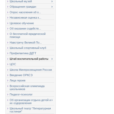
Школьный музей
Обращения граждан
Опрос населения об о...
Независимая оценка к...
Целевое обучение
Об оказании содейств...
О бесплатной юридической
помощи
Навстречу Великой По...
Школьный спортивный клуб
Профилактика ДДТТ
Штаб воспитательной работы
ЦОС
Школа Минпросвещения России
Введение ОРКСЭ
Лица героев
Всероссийская олимпиада
школьников
Педагог-психолог
Об организации отдыха детей и
их оздоровления
Школьный театр "Литературная
гостиная"