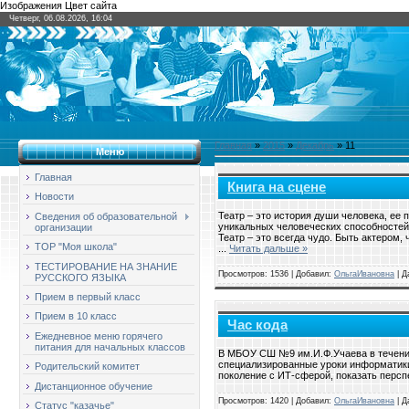
Изображения Цвет сайта
Четверг, 06.08.2026, 16:04
Главная
»
2015
»
Декабрь
»
11
Меню
Главная
Книга на сцене
Новости
Театр – это история души человека, ее 
Сведения об образовательной
уникальных человеческих способносте
организации
Театр – это всегда чудо. Быть актером,
ТОР "Моя школа"
...
Читать дальше »
ТЕСТИРОВАНИЕ НА ЗНАНИЕ
Просмотров: 1536 | Добавил:
ОльгаИвановна
| Д
РУССКОГО ЯЗЫКА
Прием в первый класс
Прием в 10 класс
Час кода
Ежедневное меню горячего
питания для начальных классов
В МБОУ СШ №9 им.И.Ф.Учаева в течение
специализированные уроки информатики
Родительский комитет
поколение с ИТ-сферой, показать перс
Дистанционное обучение
Просмотров: 1420 | Добавил:
ОльгаИвановна
| Д
Статус "казачье"