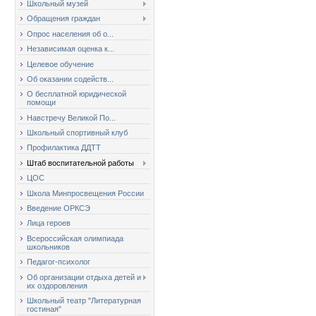
Школьный музей
Обращения граждан
Опрос населения об о...
Независимая оценка к...
Целевое обучение
Об оказании содейств...
О бесплатной юридической
помощи
Навстречу Великой По...
Школьный спортивный клуб
Профилактика ДДТТ
Штаб воспитательной работы
ЦОС
Школа Минпросвещения России
Введение ОРКСЭ
Лица героев
Всероссийская олимпиада
школьников
Педагог-психолог
Об организации отдыха детей и
их оздоровления
Школьный театр "Литературная
гостиная"