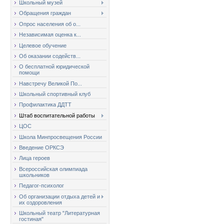
Школьный музей
Обращения граждан
Опрос населения об о...
Независимая оценка к...
Целевое обучение
Об оказании содейств...
О бесплатной юридической
помощи
Навстречу Великой По...
Школьный спортивный клуб
Профилактика ДДТТ
Штаб воспитательной работы
ЦОС
Школа Минпросвещения России
Введение ОРКСЭ
Лица героев
Всероссийская олимпиада
школьников
Педагог-психолог
Об организации отдыха детей и
их оздоровления
Школьный театр "Литературная
гостиная"