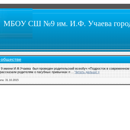
МБОУ СШ №9 им. И.Ф. Учаева город
 обществе
9 имени И.Ф.Учаева был проведен родительский всеобуч «Подросток в современном
 рассказали родителям о пагубных привычках п
...
Читать дальше »
ата:
31.10.2015