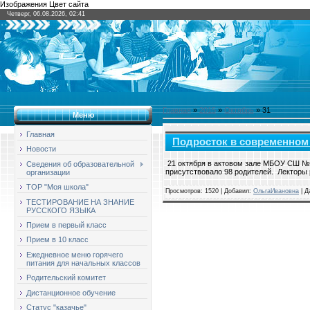
Изображения Цвет сайта
Четверг, 06.08.2026, 02:41
Главная
»
2015
»
Октябрь
»
31
Меню
Главная
Подросток в современном
Новости
21 октября в актовом зале МБОУ СШ № 
Сведения об образовательной
присутствовало 98 родителей. Лекторы
организации
ТОР "Моя школа"
Просмотров: 1520 | Добавил:
ОльгаИвановна
| Д
ТЕСТИРОВАНИЕ НА ЗНАНИЕ
РУССКОГО ЯЗЫКА
Прием в первый класс
Прием в 10 класс
Ежедневное меню горячего
питания для начальных классов
Родительский комитет
Дистанционное обучение
Статус "казачье"