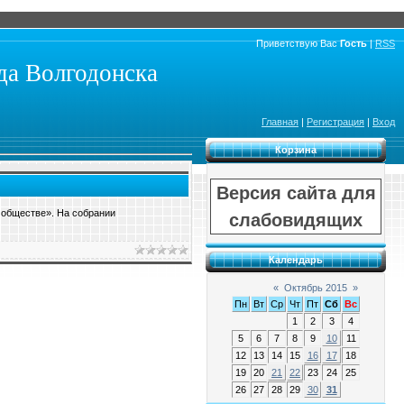
Приветствую Вас
Гость
|
RSS
а Волгодонска
Главная
|
Регистрация
|
Вход
Корзина
Версия сайта для
 обществе». На собрании
слабовидящих
Календарь
«
Октябрь 2015
»
Пн
Вт
Ср
Чт
Пт
Сб
Вс
1
2
3
4
5
6
7
8
9
10
11
12
13
14
15
16
17
18
19
20
21
22
23
24
25
26
27
28
29
30
31