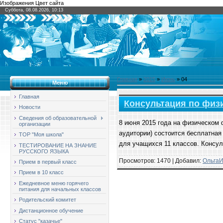
Изображения Цвет сайта
Суббота, 08.08.2026, 10:13
Главная
»
2015
»
Июнь
»
04
Меню
Главная
Консультация по физ
Новости
Сведения об образовательной
8 июня 2015 года на физическом 
организации
аудитории) состоится бесплатная
ТОР "Моя школа"
для учащихся 11 классов. Консу
ТЕСТИРОВАНИЕ НА ЗНАНИЕ
РУССКОГО ЯЗЫКА
Просмотров: 1470 | Добавил:
Ольга
Прием в первый класс
Прием в 10 класс
Ежедневное меню горячего
питания для начальных классов
Родительский комитет
Дистанционное обучение
Статус "казачье"