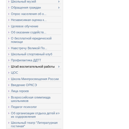
Школьный музей
Обращения граждан
Опрос населения об о...
Независимая оценка к...
Целевое обучение
Об оказании содейств...
О бесплатной юридической
помощи
Навстречу Великой По...
Школьный спортивный клуб
Профилактика ДДТТ
Штаб воспитательной работы
ЦОС
Школа Минпросвещения России
Введение ОРКСЭ
Лица героев
Всероссийская олимпиада
школьников
Педагог-психолог
Об организации отдыха детей и
их оздоровления
Школьный театр "Литературная
гостиная"