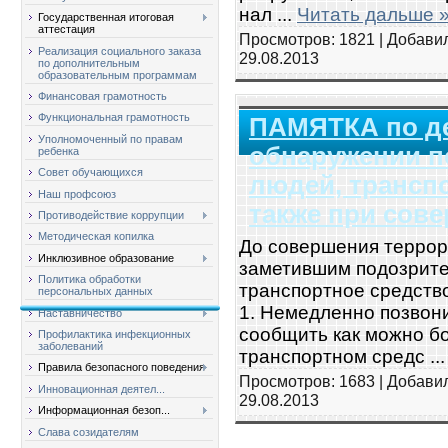
нал
...
Читать дальше 
Государственная итоговая
аттестация
Просмотров: 1821 | Добави
Реализация социального заказа
29.08.2013
по дополнительным
образовательным программам
Финансовая грамотность
Функциональная грамотность
ПАМЯТКА по д
Уполномоченный по правам
обнаружении 
ребенка
Совет обучающихся
людей, транспо
Наш профсоюз
также при сов
Противодействие коррупции
Методическая копилка
До совершения террор
Инклюзивное образование
заметившим подозрите
Политика обработки
транспортное средств
персональных данных
1. Немедленно позвон
Наставничество
сообщить как можно б
Профилактика инфекционных
заболеваний
транспортном средс
..
Правила безопасного поведения
Просмотров: 1683 | Добави
Инновационная деятел...
29.08.2013
Информационная безоп...
Слава созидателям