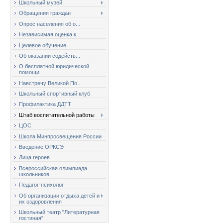
Школьный музей
Обращения граждан
Опрос населения об о...
Независимая оценка к...
Целевое обучение
Об оказании содейств...
О бесплатной юридической
помощи
Навстречу Великой По...
Школьный спортивный клуб
Профилактика ДДТТ
Штаб воспитательной работы
ЦОС
Школа Минпросвещения России
Введение ОРКСЭ
Лица героев
Всероссийская олимпиада
школьников
Педагог-психолог
Об организации отдыха детей и
их оздоровления
Школьный театр "Литературная
гостиная"