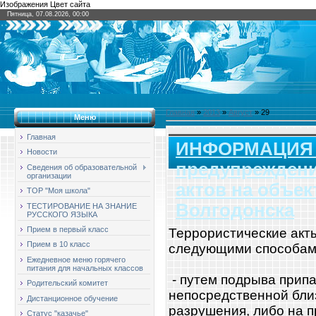
Изображения Цвет сайта
Пятница, 07.08.2026, 00:00
Главная
»
2013
»
Август
»
29
Меню
Главная
ИНФОРМАЦИЯ о
Новости
предупреждени
Сведения об образовательной
организации
актов на объек
ТОР "Моя школа"
Волгодонска
ТЕСТИРОВАНИЕ НА ЗНАНИЕ
РУССКОГО ЯЗЫКА
Прием в первый класс
Террористические акт
Прием в 10 класс
следующими способам
Ежедневное меню горячего
питания для начальных классов
- путем подрыва прип
Родительский комитет
непосредственной близ
Дистанционное обучение
разрушения, либо на 
Статус "казачье"