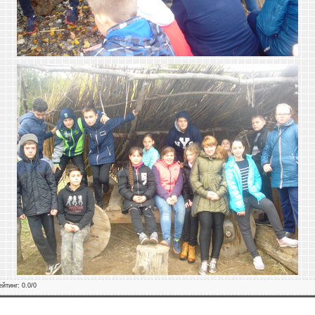
ейтинг
:
0.0
/
0