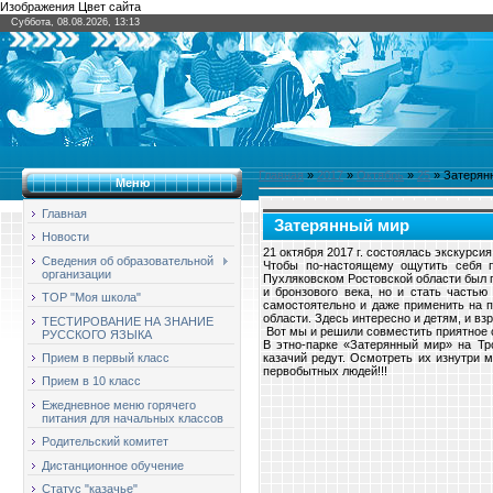
Изображения Цвет сайта
Суббота, 08.08.2026, 13:13
Главная
»
2017
»
Октябрь
»
25
» Затерян
Меню
Главная
Затерянный мир
Новости
21 октября 2017 г. состоялась экскурси
Сведения об образовательной
Чтобы по-настоящему ощутить себя п
организации
Пухляковском Ростовской области был п
и бронзового века, но и стать частью
ТОР "Моя школа"
самостоятельно и даже применить на п
области. Здесь интересно и детям, и вз
ТЕСТИРОВАНИЕ НА ЗНАНИЕ
Вот мы и решили совместить приятное с
РУССКОГО ЯЗЫКА
В этно-парке «Затерянный мир» на Тро
казачий редут. Осмотреть их изнутри 
Прием в первый класс
первобытных людей!!!
Прием в 10 класс
Ежедневное меню горячего
питания для начальных классов
Родительский комитет
Дистанционное обучение
Статус "казачье"