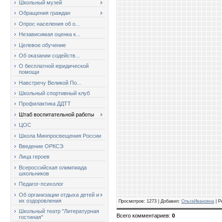
Школьный музей
Обращения граждан
Опрос населения об о...
Независимая оценка к...
Целевое обучение
Об оказании содейств...
О бесплатной юридической
помощи
Навстречу Великой По...
Школьный спортивный клуб
Профилактика ДДТТ
Штаб воспитательной работы
ЦОС
Школа Минпросвещения России
Введение ОРКСЭ
Лица героев
Всероссийская олимпиада
школьников
Педагог-психолог
Об организации отдыха детей и
их оздоровления
Просмотров
: 1273 |
Добавил
:
ОльгаИвановна
|
Р
Школьный театр "Литературная
Всего комментариев
:
0
гостиная"