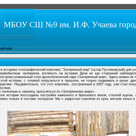
МБОУ СШ №9 им. И.Ф. Учаева город
ный мир
я в историко-этнографический комплекс "Затерянный мир" (хутор Пухляковский) для у
ервобытным человеком, взглянуть на историю Дона не как сторонний наблюдател
остроен уникальный этно-археологический парк «Затерянный мир». Здесь можно не т
 этой истории, с головой погрузиться в прошлое, не только подержать в руках дре
рактике. Неудивительно, что этот комплекс, построенный в 2007 году, уже стал поп
рослым.
 полезным и, наконец, прогуляться по «Затерянному миру».
пе истории воссозданы постройки каменного и бронзового веков, степной курган,
можно только в составе экскурсии. Мы с радостью стреляли из лука, метали копья и