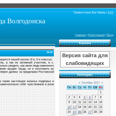
Приветствую Вас
Гость
|
RSS
а Волгодонска
Главная
|
Регистрация
|
Вход
Корзина
08:40
Версия сайта для
чащихся нашей школы (4 в, 6-е классы).
слабовидящих
ь, а как ее активный участник, в х.
олько увидеть, как жили люди каменного
вние орудия труда, но и изготовить их
улярен далеко за пределами Ростовской
Календарь
 а также настоящее казачье подворье и
«
Октябрь 2017
»
 замечательно себя чувствовали в роли
Пн
Вт
Ср
Чт
Пт
Сб
Вс
1
2
3
4
5
6
7
8
9
10
11
12
13
14
15
16
17
18
19
20
21
22
23
24
25
26
27
28
29