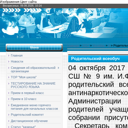
Изображения Цвет сайта
Воскресенье, 09.08.2026, 10:24
Главная
»
2017
»
Октябрь
»
6
» Родитель
Меню
Главная
Родительский всеобуч
Новости
04 октября 2017
Сведения об образовательной
организации
СШ № 9 им. И.Ф
ТОР "Моя школа"
родительский вс
ТЕСТИРОВАНИЕ НА ЗНАНИЕ
РУССКОГО ЯЗЫКА
антинаркотичес
Прием в первый класс
Администраци
Прием в 10 класс
Ежедневное меню горячего
родителей учащ
питания для начальных классов
Родительский комитет
собрании присут
Дистанционное обучение
Секретарь ком
Статус "казачье"