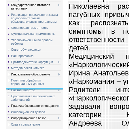
Николаевна ра
Государственная итоговая
аттестация
пагубных привыч
Реализация социального заказа
по дополнительным
как распозна
образовательным программам
Финансовая грамотность
симптомы в по
Функциональная грамотность
ответственности
Уполномоченный по правам
ребенка
детей.
Совет обучающихся
Медицинский 
Наш профсоюз
Противодействие коррупции
«Наркологически
Методическая копилка
Ирина Анатольев
Инклюзивное образование
«Наркомания – у
Политика обработки
персональных данных
Родители инт
Наставничество
«Наркологиче
Профилактика инфекционных
заболеваний
задавали воп
Правила безопасного поведения
Инновационная деятел...
категории КД
Информационная безоп...
Андреева Ол
Слава созидателям