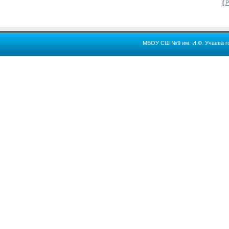
[
Р
МБОУ СШ №9 им. И.Ф. Учаева го