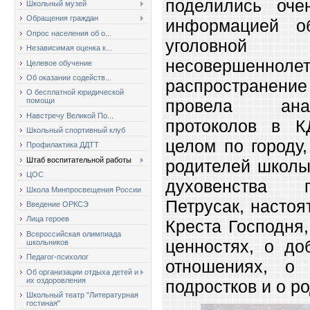
поделились оче
Школьный музей
Обращения граждан
информацией о
Опрос населения об о...
уголовной 
Независимая оценка к...
несовершеннолет
Целевое обучение
Об оказании содейств...
распространение
О бесплатной юридической
провела ана
помощи
Навстречу Великой По...
протоколов в К
Школьный спортивный клуб
целом по городу
Профилактика ДДТТ
Штаб воспитательной работы
родителей школы
ЦОС
духовенства 
Школа Минпросвещения России
Петрусак, насто
Введение ОРКСЭ
Лица героев
Креста Господня
Всероссийская олимпиада
ценностях, о до
школьников
Педагог-психолог
отношениях, о 
Об организации отдыха детей и
их оздоровления
подростков и о р
Школьный театр "Литературная
гостиная"