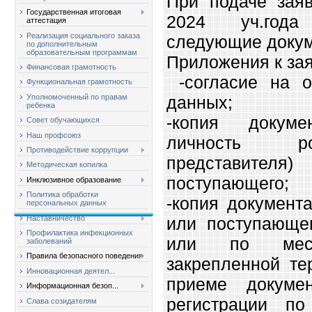
При подаче заяв
Государственная итоговая
2024 уч.года
аттестация
Реализация социального заказа
следующие докум
по дополнительным
образовательным программам
Приложения к за
Финансовая грамотность
-согласие на о
Функциональная грамотность
Уполномоченный по правам
данных;
ребенка
-копия докуме
Совет обучающихся
Наш профсоюз
личность ро
Противодействие коррупции
представит
Методическая копилка
поступающего;
Инклюзивное образование
Политика обработки
-копия документ
персональных данных
Наставничество
или поступающег
Профилактика инфекционных
или по мес
заболеваний
Правила безопасного поведения
закрепленной те
Инновационная деятел...
приеме докуме
Информационная безоп...
регистрации по
Слава созидателям