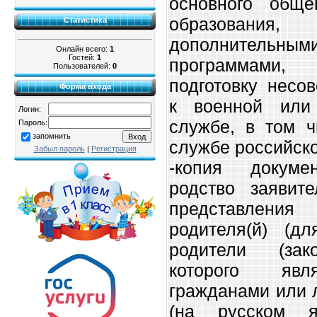
основного обще
образования,
Статистика
дополнительны
Онлайн всего:
1
Гостей:
1
программами
Пользователей:
0
подготовку несо
Форма входа
к военной или 
Логин:
службе, в том ч
Пароль:
запомнить
службе российско
Забыл пароль
|
Регистрация
-копия докуме
родство заявите
представления
родителя(й) (дл
родители (зак
которого явл
гражданами или 
(на русском 