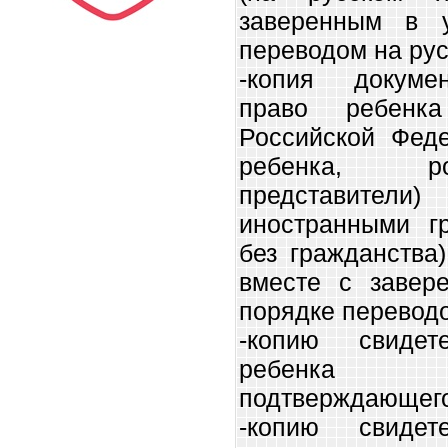
заверенным в у
переводом на рус
-копия докуме
право ребенк
Российской Феде
ребенка, ро
представители
иностранными г
без гражданства
вместе с завер
порядке переводо
-копию свиде
ребенка и
подтверждающего
-копию свиде