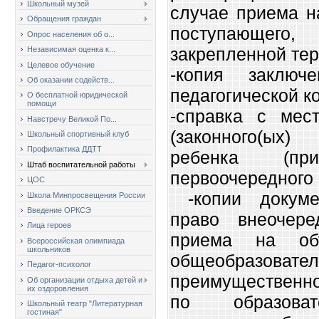
Школьный музей
случае приема н
Обращения граждан
поступающего
Опрос населения об о...
закрепленной тер
Независимая оценка к...
Целевое обучение
-копия заключе
Об оказании содейств...
педагогической к
О бесплатной юридической
помощи
-справка с мест
Навстречу Великой По...
(законного(ых
Школьный спортивный клуб
Профилактика ДДТТ
ребенка (п
Штаб воспитательной работы
первоочередного 
ЦОС
-копии докуме
Школа Минпросвещения России
Введение ОРКСЭ
право внеочеред
Лица героев
приема на об
Всероссийская олимпиада
школьников
общеобразовате
Педагог-психолог
преимущественно
Об организации отдыха детей и
их оздоровления
по образоват
Школьный театр "Литературная
гостиная"