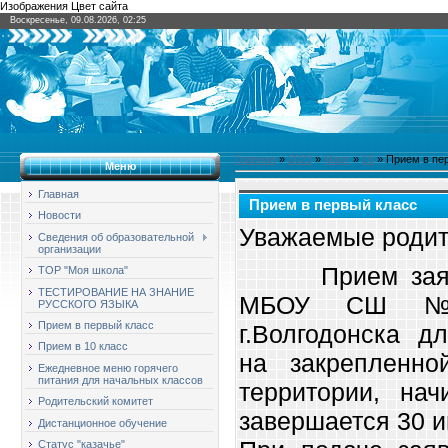
Изображения Цвет сайта
Воскресенье, 09.08.2026, 02:25
Главная
»
2023
»
Март
»
16
» Прием в пе
Меню
Главная
Прием в первый класс
Новости
Уважаемые родит
Сведения об образовательной
организации
Прием заявле
ТОР "Моя школа"
ТЕСТИРОВАНИЕ НА ЗНАНИЕ
МБОУ СШ №9
РУССКОГО ЯЗЫКА
Прием в первый класс
г.Волгодонска д
Прием в 10 класс
на закреплен
Ежедневное меню горячего
питания для начальных классов
территории, на
Родительский комитет
завершается 30 и
Дистанционное обучение
Статус "казачье"