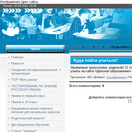
Изображения Цвет сайта
Четверг, 06.08.2026, 03:49
Главная
»
2020
»
Май
»
25
» Куда пойти у
Меню
Главная
Куда пойти учиться!
Новости
Уважаемые выпускники, родители! О то
Сведения об образовательной
узнать на сайте «Донское образование»
организации
Просмотров
: 662 |
Добавил
:
ОльгаИвановна
|
Ре
ТОР "Моя школа"
Всего комментариев
:
0
ТЕСТИРОВАНИЕ НА ЗНАНИЕ
РУССКОГО ЯЗЫКА
Прием в первый класс
Добавлять комментарии могу
[
Р
Прием в 10 класс
Ежедневное меню горячего
питания для начальных классов
Родительский комитет
Дистанционное обучение
Статус "казачье"