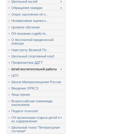
Школьный музей
Обращения граждан
Опрос населения об о...
Независимая оценка к...
Целевое обучение
Об оказании содейств...
О бесплатной юридической
помощи
Навстречу Великой По...
Школьный спортивный клуб
Профилактика ДДТТ
Штаб воспитательной работы
ЦОС
Школа Минпросвещения России
Введение ОРКСЭ
Лица героев
Всероссийская олимпиада
школьников
Педагог-психолог
Об организации отдыха детей и
их оздоровления
Школьный театр "Литературная
гостиная"