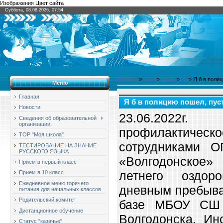
Изображения Цвет сайта
Суббота, 08.08.2026, 07:54
Главная
»
2022
»
Июнь
»
24
» Я б в поли
Меню
Главная
Я б в полицию пошел, пус
Новости
23.06.2022г
Сведения об образовательной
организации
профилактич
ТОР "Моя школа"
сотрудниками 
ТЕСТИРОВАНИЕ НА ЗНАНИЕ
РУССКОГО ЯЗЫКА
«Волгодонско
Прием в первый класс
летнего оздор
Прием в 10 класс
Ежедневное меню горячего
дневным пребыва
питания для начальных классов
Родительский комитет
базе МБОУ СШ 
Дистанционное обучение
Волгодонска. Ин
Статус "казачье"