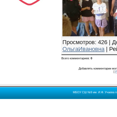
Просмотров
: 426 |
Д
ОльгаИвановна
|
Ре
Всего комментариев
:
0
Добавлять комментарии могу
[
Р
МБОУ СШ №9 им. И.Ф. Учаева го