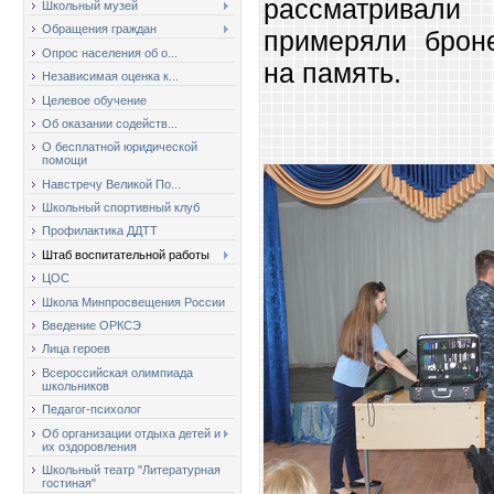
рассматривали
Школьный музей
Обращения граждан
примеряли брон
Опрос населения об о...
на п
Независимая оценка к...
Целевое обучение
Об оказании содейств...
О бесплатной юридической
помощи
Навстречу Великой По...
Школьный спортивный клуб
Профилактика ДДТТ
Штаб воспитательной работы
ЦОС
Школа Минпросвещения России
Введение ОРКСЭ
Лица героев
Всероссийская олимпиада
школьников
Педагог-психолог
Об организации отдыха детей и
их оздоровления
Школьный театр "Литературная
гостиная"