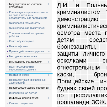
Д.И. и Польн
Государственная итоговая
аттестация
криминалистом 
Реализация социального заказа
по дополнительным
демонстрацию
образовательным программам
Финансовая грамотность
криминалистич
Функциональная грамотность
осмотра места п
Уполномоченный по правам
ребенка
детям средст
Совет обучающихся
бронезащиты, 
Наш профсоюз
Противодействие коррупции
защиты личного
Методическая копилка
осколками 
Инклюзивное образование
огнестрельным
Политика обработки
персональных данных
каски, брон
Наставничество
Полицейские ин
Профилактика инфекционных
заболеваний
буднях своей пр
Правила безопасного поведения
Инновационная деятел...
по профилакти
Информационная безоп...
пропаганде ЗОЖ.
Слава созидателям