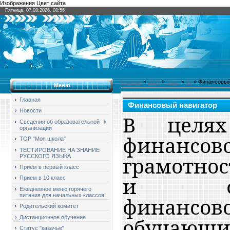
Изображения Цвет сайта
Пятница, 07.08.2026, 08:56
Главная
»
2026
»
Март
»
30
» Финансовый
Меню
Главная
Финансовый навигатор
Новости
В целях
Сведения об образовательной
организации
финансов
ТОР "Моя школа"
ТЕСТИРОВАНИЕ НА ЗНАНИЕ
грамотнос
РУССКОГО ЯЗЫКА
Прием в первый класс
и фор
Прием в 10 класс
Ежедневное меню горячего
питания для начальных классов
финансо
Родительский комитет
Дистанционное обучение
обучаю
Статус "казачье"