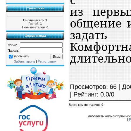
из первы
Статистика
общение 
Онлайн всего:
1
Гостей:
1
Пользователей:
0
задать
Форма входа
Комфортн
Логин:
Пароль:
длительно
запомнить
Забыл пароль
|
Регистрация
Просмотров
: 66 |
До
|
Рейтинг
:
0.0
/
0
Всего комментариев
:
0
Добавлять комментарии могу
[
Р