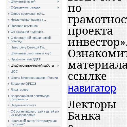
Школьный музей
по фи
Обращения граждан
грамотнос
Опрос населения об о...
Независимая оценка к...
проекта
Целевое обучение
Об оказании содейств...
инвестор»
О бесплатной юридической
помощи
Ознак
Навстречу Великой По...
Школьный спортивный клуб
материал
Профилактика ДДТТ
Штаб воспитательной работы
ссылк
ЦОС
Школа Минпросвещения России
Введение ОРКСЭ
навигатор
Лица героев
Всероссийская олимпиада
Лекторы
школьников
Педагог-психолог
Банка
Об организации отдыха детей и
их оздоровления
Школьный театр "Литературная
с инф
гостиная"