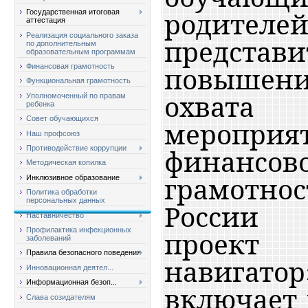
родител
Государственная итоговая
аттестация
Реализация социального заказа
представи
по дополнительным
образовательным программам
повыше
Финансовая грамотность
Функциональная грамотность
охвата
Уполномоченный по правам
ребенка
Совет обучающихся
меропр
Наш профсоюз
финансов
Противодействие коррупции
Методическая копилка
грамотн
Инклюзивное образование
Политика обработки
персональных данных
России 
Наставничество
Профилактика инфекционных
проект 
заболеваний
Правила безопасного поведения
навигат
Инновационная деятел...
Информационная безоп...
включает 
Слава созидателям