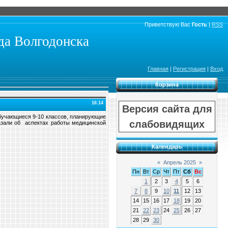
Приветствую Вас
Гость
|
RSS
а Волгодонска
Главная
|
Регистрация
|
Вход
Корзина
16:14
Версия сайта для
бучающиеся 9-10 классов, планирующие
слабовидящих
азали об аспектах работы медицинской
Календарь
«
Апрель 2025
»
Пн
Вт
Ср
Чт
Пт
Сб
Вс
1
2
3
4
5
6
7
8
9
10
11
12
13
14
15
16
17
18
19
20
21
22
23
24
25
26
27
28
29
30