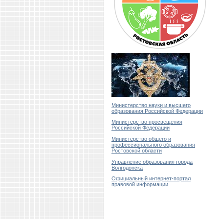
Министерство науки и высшего
образования Российской Федерации
Министерство просвещения
Российской Федерации
Министерство общего и
профессионального образования
Ростовской области
Управление образования города
Волгодонска
Официальный интернет-портал
правовой информации