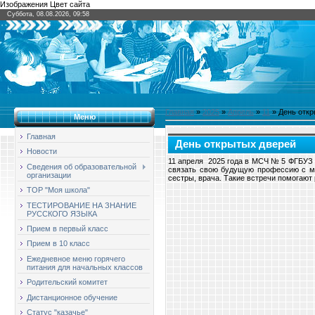
Изображения Цвет сайта
Суббота, 08.08.2026, 09:58
Главная
»
2025
»
Апрель
»
11
» День откр
Меню
Главная
День открытых дверей
Новости
11 апреля 2025 года в МСЧ № 5 ФГБУЗ 
Сведения об образовательной
связать свою будущую профессию с ме
организации
сестры, врача. Такие встречи помогают
ТОР "Моя школа"
ТЕСТИРОВАНИЕ НА ЗНАНИЕ
РУССКОГО ЯЗЫКА
Прием в первый класс
Прием в 10 класс
Ежедневное меню горячего
питания для начальных классов
Родительский комитет
Дистанционное обучение
Статус "казачье"