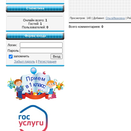
Статистика
Просмотров
: 140 |
Добавил
:
ОльгаИвановна
|
Ре
Онлайн всего:
1
Гостей:
1
Всего комментариев
:
0
Пользователей:
0
Форма входа
Логин:
Пароль:
запомнить
Забыл пароль
|
Регистрация