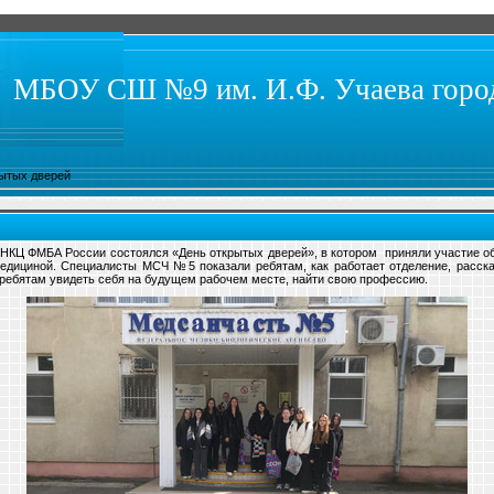
МБОУ СШ №9 им. И.Ф. Учаева город
ытых дверей
НКЦ ФМБА России состоялся «День открытых дверей», в котором приняли участие о
дициной. Специалисты МСЧ №5 показали ребятам, как работает отделение, расск
 ребятам увидеть себя на будущем рабочем месте, найти свою профессию.