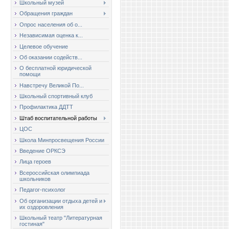
Школьный музей
Обращения граждан
Опрос населения об о...
Независимая оценка к...
Целевое обучение
Об оказании содейств...
О бесплатной юридической
помощи
Навстречу Великой По...
Школьный спортивный клуб
Профилактика ДДТТ
Штаб воспитательной работы
ЦОС
Школа Минпросвещения России
Введение ОРКСЭ
Лица героев
Всероссийская олимпиада
школьников
Педагог-психолог
Об организации отдыха детей и
их оздоровления
Школьный театр "Литературная
гостиная"