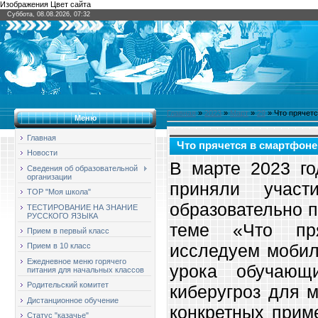
Изображения Цвет сайта
Суббота, 08.08.2026, 07:32
Главная
»
2023
»
Март
»
29
» Что прячет
Меню
Главная
Что прячется в смартфон
Новости
В марте 2023 г
Сведения об образовательной
организации
приняли участ
ТОР "Моя школа"
образовательно 
ТЕСТИРОВАНИЕ НА ЗНАНИЕ
РУССКОГО ЯЗЫКА
теме «Что пр
Прием в первый класс
исследуем мобил
Прием в 10 класс
Ежедневное меню горячего
урока обучающ
питания для начальных классов
Родительский комитет
киберугроз для 
Дистанционное обучение
конкретных прим
Статус "казачье"