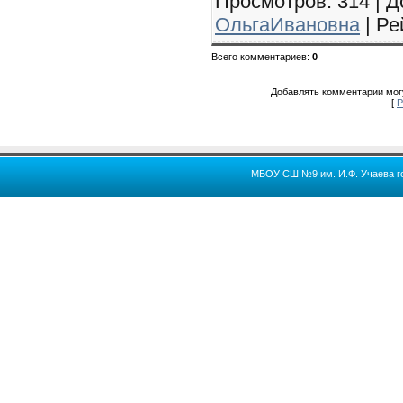
Просмотров
: 314 |
Д
ОльгаИвановна
|
Ре
Всего комментариев
:
0
Добавлять комментарии могу
[
Р
МБОУ СШ №9 им. И.Ф. Учаева го