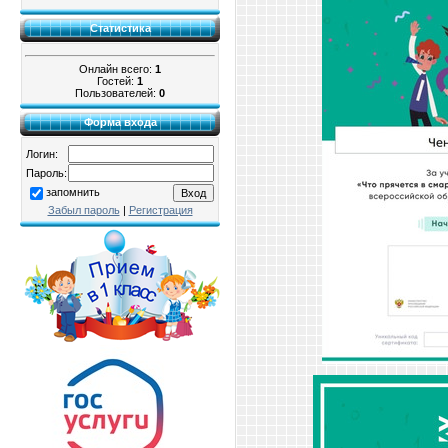
Статистика
Онлайн всего:
1
Гостей:
1
Пользователей:
0
Форма входа
Логин:
Пароль:
запомнить
Забыл пароль
|
Регистрация