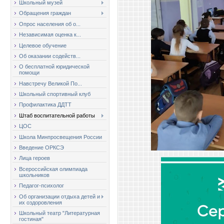
Школьный музей
Обращения граждан
Опрос населения об о...
Независимая оценка к...
Целевое обучение
Об оказании содейств...
О бесплатной юридической
помощи
Навстречу Великой По...
Школьный спортивный клуб
Профилактика ДДТТ
Штаб воспитательной работы
ЦОС
Школа Минпросвещения России
Введение ОРКСЭ
Лица героев
Всероссийская олимпиада
школьников
Педагог-психолог
Об организации отдыха детей и
их оздоровления
Школьный театр "Литературная
гостиная"