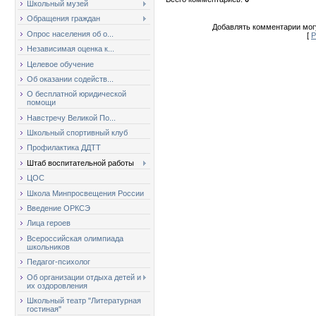
Школьный музей
Обращения граждан
Добавлять комментарии могу
Опрос населения об о...
[
Р
Независимая оценка к...
Целевое обучение
Об оказании содейств...
О бесплатной юридической
помощи
Навстречу Великой По...
Школьный спортивный клуб
Профилактика ДДТТ
Штаб воспитательной работы
ЦОС
Школа Минпросвещения России
Введение ОРКСЭ
Лица героев
Всероссийская олимпиада
школьников
Педагог-психолог
Об организации отдыха детей и
их оздоровления
Школьный театр "Литературная
гостиная"