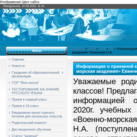
Изображения Цвет сайта
Понедельник, 10.08.2026, 11:41
Главная
»
2020
»
Май
»
13
» Информация 
Меню
академия» Евменова Н.А.
Главная
Информация о приемной 
Новости
морская академия» Евмено
Сведения об образовательной
организации
Уважаемые роди
ТОР "Моя школа"
классов! Предла
ТЕСТИРОВАНИЕ НА ЗНАНИЕ
РУССКОГО ЯЗЫКА
информацией 
Прием в первый класс
Прием в 10 класс
2020г. учебны
Ежедневное меню горячего
питания для начальных классов
«Военно-морск
Родительский комитет
Н.А. (поступле
Дистанционное обучение
Статус "казачье"