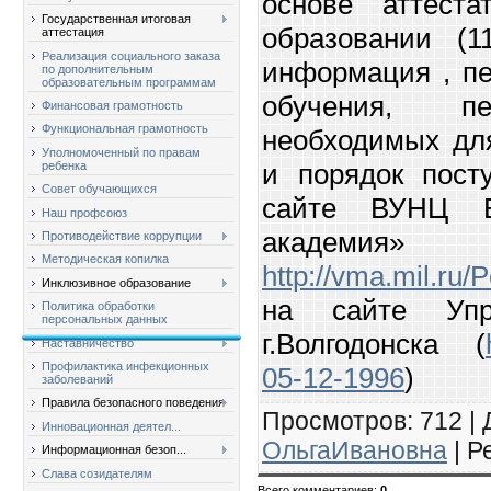
основе аттест
Государственная итоговая
образовании (1
аттестация
Реализация социального заказа
информация , пе
по дополнительным
образовательным программам
обучения, пе
Финансовая грамотность
Функциональная грамотность
необходимых для
Уполномоченный по правам
и порядок пост
ребенка
Совет обучающихся
сайте ВУНЦ В
Наш профсоюз
академия»
Противодействие коррупции
Методическая копилка
http://vma.mil.ru
Инклюзивное образование
на сайте Упр
Политика обработки
персональных данных
г.Волгодонска (
Наставничество
Профилактика инфекционных
05-12-1996
)
заболеваний
Правила безопасного поведения
Просмотров
: 712 |
Инновационная деятел...
ОльгаИвановна
|
Р
Информационная безоп...
Слава созидателям
Всего комментариев
:
0